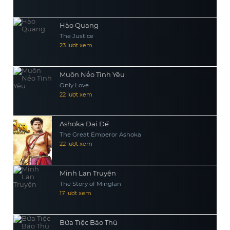
Hào Quang
The Justice
23 lượt xem
Muôn Nẻo Tình Yêu
Only Love
22 lượt xem
Ashoka Đại Đế
The Great Emperor Ashoka
22 lượt xem
Minh Lan Truyện
The Story of Minglan
17 lượt xem
Bữa Tiệc Báo Thù