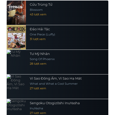
Cửu Trùng Tử
Blossom
43 lượt xem
Đảo Hải Tặc
One Piece (Luffy)
31 lượt xem
Tư Mỹ Nhân
Song Of Phoenix
28 lượt xem
Vì Sao Đông Ấm, Vì Sao Hạ Mát
What and What a Cool Summer
27 lượt xem
Sengoku Otogizōshi InuYasha
InuYasha
27 lượt xem