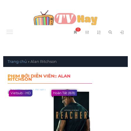
0
Menu
Trang chủ
»
Alan Ritchson
PHIM BỞI DIỄN VIÊN:: ALAN
RITCHSON
Vietsub - HD
Hoàn Tất (8/8)