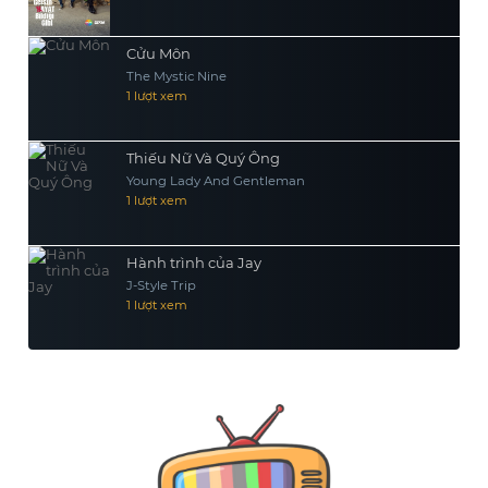
Cửu Môn
The Mystic Nine
1 lượt xem
Thiếu Nữ Và Quý Ông
Young Lady And Gentleman
1 lượt xem
Hành trình của Jay
J-Style Trip
1 lượt xem