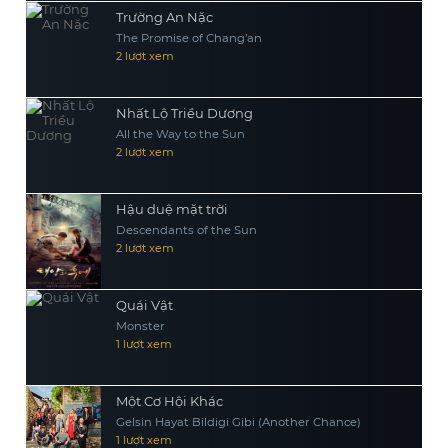
Trường An Nặc
The Promise of Chang’an
2 lượt xem
Nhất Lộ Triều Dương
All the Way to the Sun
2 lượt xem
Hậu duệ mặt trời
Descendants of the Sun
2 lượt xem
Quái Vật
Monster
1 lượt xem
Một Cơ Hội Khác
Gelsin Hayat Bildigi Gibi (Another Chance)
1 lượt xem