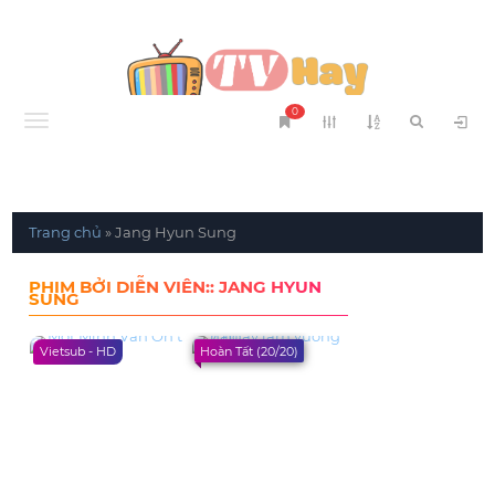
0
Menu
Trang chủ
»
Jang Hyun Sung
PHIM BỞI DIỄN VIÊN:: JANG HYUN
SUNG
Vietsub - HD
Hoàn Tất (20/20)