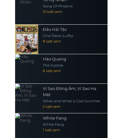
Song Of Phoenix
10 lượt xem
Đảo Hải Tặc
One Piece (Luffy)
8 lượt xem
Hào Quang
The Justice
6 lượt xem
Vì Sao Đông Ấm, Vì Sao Hạ
Mát
What and What a Cool Summer
2 lượt xem
White Fang
White Fang
1 lượt xem