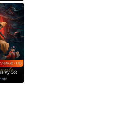
Vietsub - HD
a Ký Cốt
mple