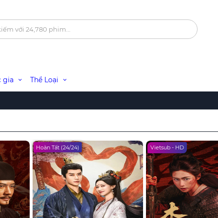
 gia
Thể Loại
Hoàn Tất (24/24)
Vietsub - HD