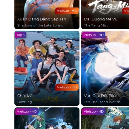
Vietsub - HD
Vi
Xuân Đằng Đẵng Sắp Tàn
Đại Đường Mê Vụ
Shadows of the Late Spring
The Tang Mist
Tập 5
Vietsub - HD
Vietsub - HD
Chói Mắt
Vạn Giới Độc Tôn
Dazzling
Ten Thousand Worlds
Vietsub - HD
Vietsub - HD