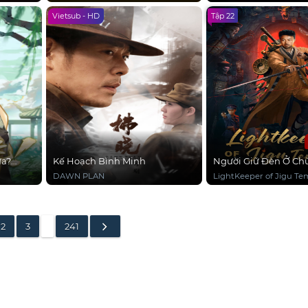
Vietsub - HD
Tập 22
ữa?
Kế Hoạch Bình Minh
Người Giữ Đèn Ở Chù
DAWN PLAN
LightKeeper of Jigu Te
2
3
…
241