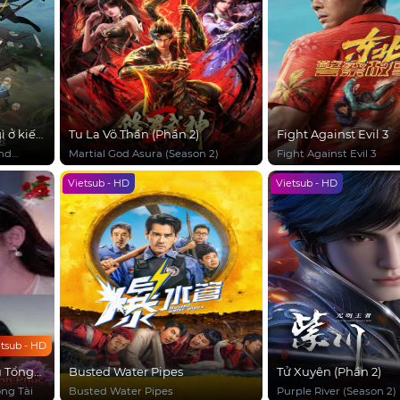
ì ở kiếp
Tu La Võ Thần (Phần 2)
Fight Against Evil 3
End
Martial God Asura (Season 2)
Fight Against Evil 3
Vietsub - HD
Vietsub - HD
etsub - HD
u Tổng
Busted Water Pipes
Tử Xuyên (Phần 2)
ổng Tài
Busted Water Pipes
Purple River (Season 2)