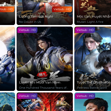
etsub - HD
Vietsub - HD
Lưỡng Tâm Bất Nghi
Mộc Lan: Huyết Nhẫ
No Doubt in Us
Mulan: Light A fire
Vietsub - HD
Vietsub - HD
Luyện Khí Mười Vạn Năm
Tuyệt Thế Chiến Hồn
One Hundred Thousand Years of
Peerless Battle Spirit
Qi Refining
Vietsub - HD
Vietsub - HD