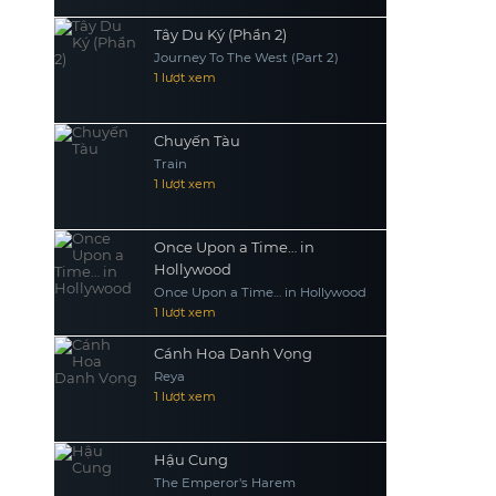
Tây Du Ký (Phần 2)
Journey To The West (Part 2)
1 lượt xem
Chuyến Tàu
Train
1 lượt xem
Once Upon a Time… in
Hollywood
Once Upon a Time… in Hollywood
1 lượt xem
Cánh Hoa Danh Vọng
Reya
1 lượt xem
Hậu Cung
The Emperor's Harem