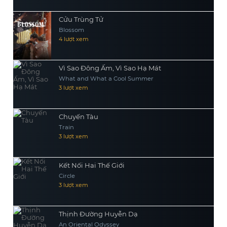
Cửu Trùng Tử
Blossom
4 lượt xem
Vì Sao Đông Ấm, Vì Sao Hạ Mát
What and What a Cool Summer
3 lượt xem
Chuyến Tàu
Train
3 lượt xem
Kết Nối Hai Thế Giới
Circle
3 lượt xem
Thịnh Đường Huyễn Dạ
An Oriental Odyssey