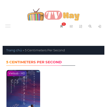
0
Menu
Trang chủ
»
5 Centimeters Per Second
5 CENTIMETERS PER SECOND
Vietsub - HD