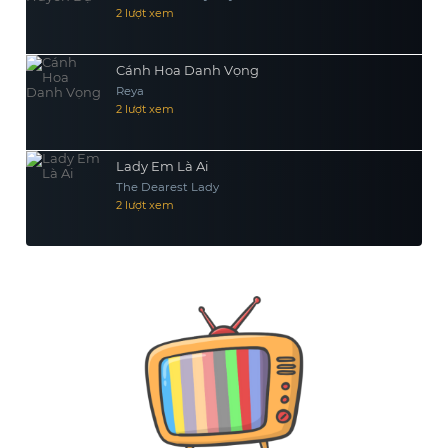
2 lượt xem
Cánh Hoa Danh Vọng
Reya
2 lượt xem
Lady Em Là Ai
The Dearest Lady
2 lượt xem