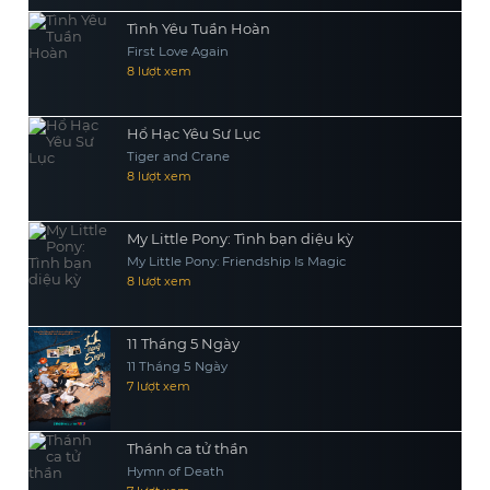
Tình Yêu Tuần Hoàn
First Love Again
8 lượt xem
Hổ Hạc Yêu Sư Lục
Tiger and Crane
8 lượt xem
My Little Pony: Tình bạn diệu kỳ
My Little Pony: Friendship Is Magic
8 lượt xem
11 Tháng 5 Ngày
11 Tháng 5 Ngày
7 lượt xem
Thánh ca tử thần
Hymn of Death