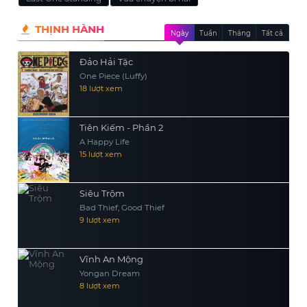
THỊNH HÀNH
Ngày
Tuần
Tháng
Tất cả
Đảo Hải Tặc
One Piece (Luffy)
18 lượt xem
Tiên Kiếm - Phần 2
A Happy Life
15 lượt xem
Siêu Trộm
Bad Thief, Good Thief
9 lượt xem
Vĩnh An Mộng
Yongan Dream
8 lượt xem