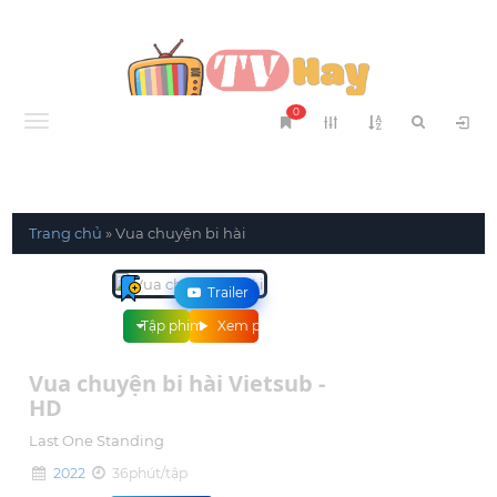
0
Menu
Trang chủ
»
Vua chuyện bi hài
Trailer
Tập phim
Xem phim
Vua chuyện bi hài Vietsub -
HD
Last One Standing
2022
36phút/tập