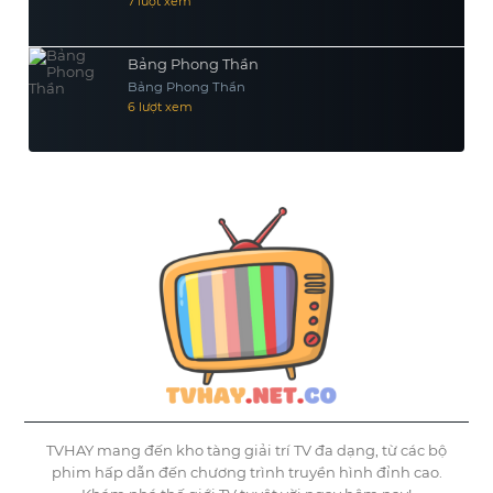
7 lượt xem
Bảng Phong Thần
Bảng Phong Thần
6 lượt xem
TVHAY mang đến kho tàng giải trí TV đa dạng, từ các bộ
phim hấp dẫn đến chương trình truyền hình đỉnh cao.