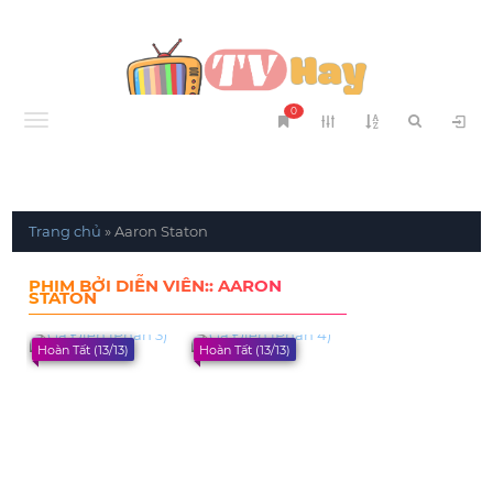
0
Menu
Trang chủ
»
Aaron Staton
PHIM BỞI DIỄN VIÊN:: AARON
STATON
Hoàn Tất (13/13)
Hoàn Tất (13/13)