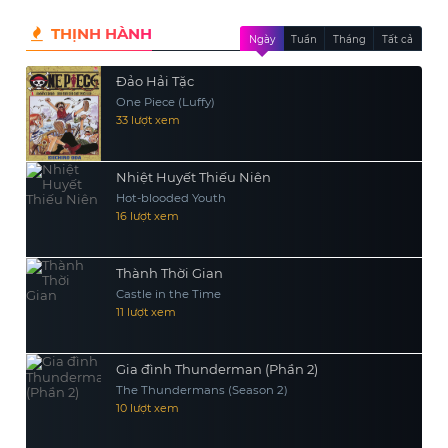
THỊNH HÀNH
Ngày
Tuần
Tháng
Tất cả
Đảo Hải Tặc
One Piece (Luffy)
33 lượt xem
Nhiệt Huyết Thiếu Niên
Hot-blooded Youth
16 lượt xem
Thành Thời Gian
Castle in the Time
11 lượt xem
Gia đình Thunderman (Phần 2)
The Thundermans (Season 2)
10 lượt xem