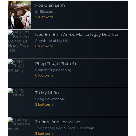
Hoa Gian Lệnh
In Blossom
9 lượt xem
Nếu Em Bình An Đó Mới Là Ngày Đẹp Trời
Sunshine of My Life
6 lượt xem
Phép Thuật (Phần 4)
Charmed (Season 4)
6 lượt xem
Tư Mỹ Nhân
Song Of Phoenix
5 lượt xem
Trưởng làng Lee vui vẻ
The Cheery Lee, Village Headman
5 lượt xem