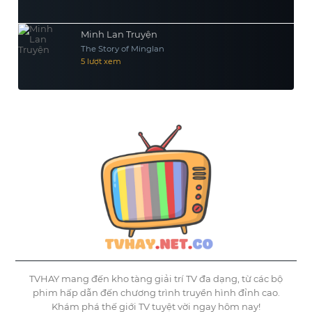
Minh Lan Truyện
The Story of Minglan
5 lượt xem
TVHAY mang đến kho tàng giải trí TV đa dạng, từ các bộ
phim hấp dẫn đến chương trình truyền hình đỉnh cao.
Khám phá thế giới TV tuyệt vời ngay hôm nay!