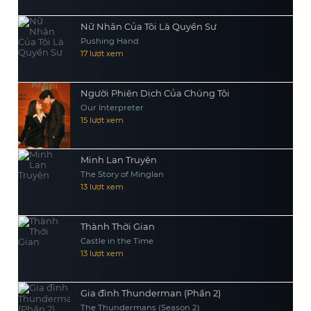
Nữ Nhân Của Tôi Là Quyền Sư
Pushing Hand
17 lượt xem
Người Phiên Dịch Của Chúng Tôi
Our Interpreter
15 lượt xem
Minh Lan Truyện
The Story of Minglan
13 lượt xem
Thành Thời Gian
Castle in the Time
13 lượt xem
Gia đình Thunderman (Phần 2)
The Thundermans (Season 2)