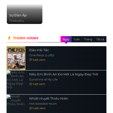
Sự Đàn Áp
Timbuktu
THỊNH HÀNH
Ngày
Tuần
Tháng
Tất cả
Đảo Hải Tặc
One Piece (Luffy)
37 lượt xem
Nếu Em Bình An Đó Mới Là Ngày Đẹp Trời
Sunshine of My Life
32 lượt xem
Nhiệt Huyết Thiếu Niên
Hot-blooded Youth
20 lượt xem