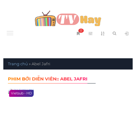
0
Menu
Trang chủ
»
Abel Jafri
PHIM BỞI DIỄN VIÊN:: ABEL JAFRI
Vietsub - HD