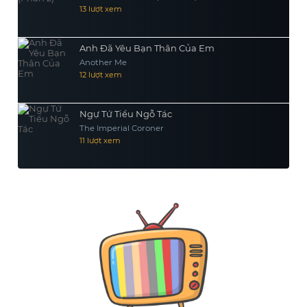
13 lượt xem
Anh Đã Yêu Bạn Thân Của Em
Another Me
12 lượt xem
Ngự Tứ Tiểu Ngỗ Tác
The Imperial Coroner
11 lượt xem