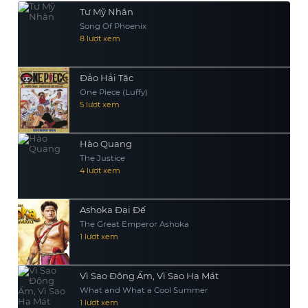
Tư Mỹ Nhân
Song Of Phoenix
8 lượt xem
Đảo Hải Tặc
One Piece (Luffy)
5 lượt xem
Hào Quang
The Justice
4 lượt xem
Ashoka Đại Đế
The Great Emperor Ashoka
1 lượt xem
Vì Sao Đông Ấm, Vì Sao Hạ Mát
What and What a Cool Summer
1 lượt xem