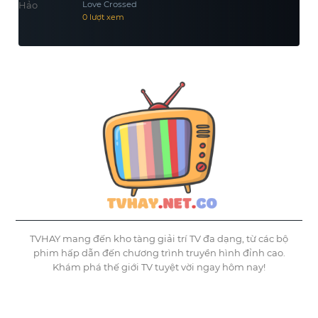
Love Crossed
0 lượt xem
TVHAY mang đến kho tàng giải trí TV đa dạng, từ các bộ
phim hấp dẫn đến chương trình truyền hình đỉnh cao.
Khám phá thế giới TV tuyệt vời ngay hôm nay!
©
Tvhay