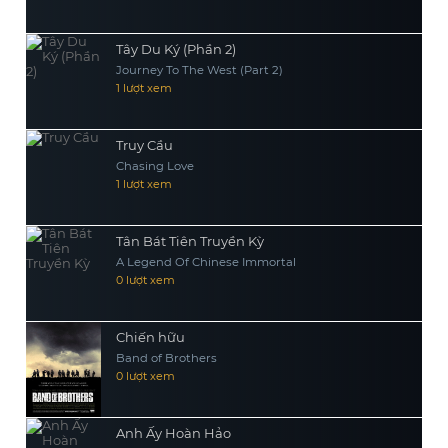
Tây Du Ký (Phần 2)
Journey To The West (Part 2)
1 lượt xem
Truy Cầu
Chasing Love
1 lượt xem
Tân Bát Tiên Truyền Kỳ
A Legend Of Chinese Immortal
0 lượt xem
Chiến hữu
Band of Brothers
0 lượt xem
Anh Ấy Hoàn Hảo