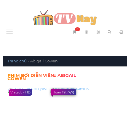
0
Menu
Trang chủ
»
Abigail Cowen
PHIM BỞI DIỄN VIÊN:: ABIGAIL
COWEN
Vietsub - HD
Hoàn Tất (7/7)