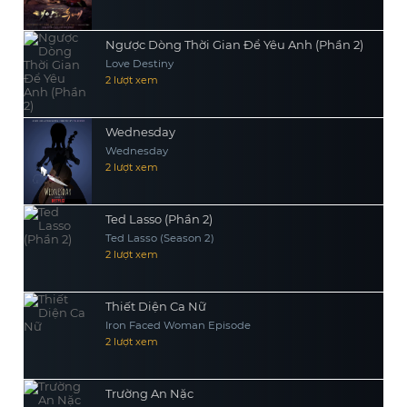
Ngược Dòng Thời Gian Để Yêu Anh (Phần 2)
Love Destiny
2 lượt xem
Wednesday
Wednesday
2 lượt xem
Ted Lasso (Phần 2)
Ted Lasso (Season 2)
2 lượt xem
Thiết Diện Ca Nữ
Iron Faced Woman Episode
2 lượt xem
Trường An Nặc