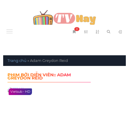
0
Menu
Trang chủ
»
Adam Greydon Reid
PHIM BỞI DIỄN VIÊN:: ADAM
GREYDON REID
Vietsub - HD