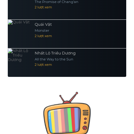
The Promise of Chang’an
2 lượt xem
Quái Vật
Monster
2 lượt xem
Nhất Lộ Triều Dương
All the Way to the Sun
2 lượt xem