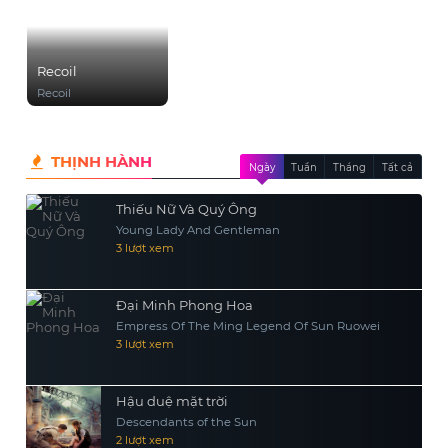
Recoil
Recoil
THỊNH HÀNH
Ngày
Tuần
Tháng
Tất cả
Thiếu Nữ Và Quý Ông
Young Lady And Gentleman
3 lượt xem
Đại Minh Phong Hoa
Empress Of The Ming Legend Of Sun Ruowei
3 lượt xem
Hậu duệ mặt trời
Descendants of the Sun
2 lượt xem