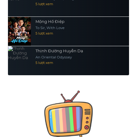
5 lượt xem
Mộng Hồ Điệp
To Sir, With Love
5 lượt xem
Thịnh Đường Huyễn Dạ
An Oriental Odyssey
5 lượt xem