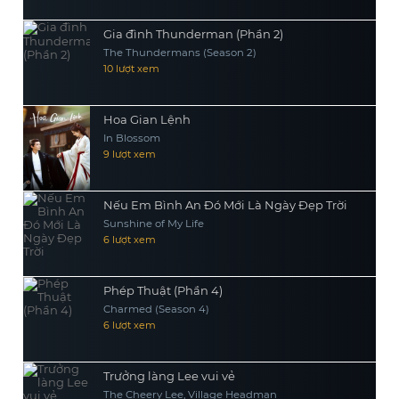
Gia đình Thunderman (Phần 2)
The Thundermans (Season 2)
10 lượt xem
Hoa Gian Lệnh
In Blossom
9 lượt xem
Nếu Em Bình An Đó Mới Là Ngày Đẹp Trời
Sunshine of My Life
6 lượt xem
Phép Thuật (Phần 4)
Charmed (Season 4)
6 lượt xem
Trưởng làng Lee vui vẻ
The Cheery Lee, Village Headman