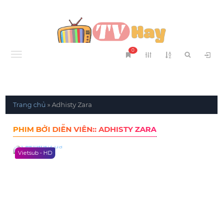
0
Menu
Trang chủ
»
Adhisty Zara
PHIM BỞI DIỄN VIÊN:: ADHISTY ZARA
Vietsub - HD