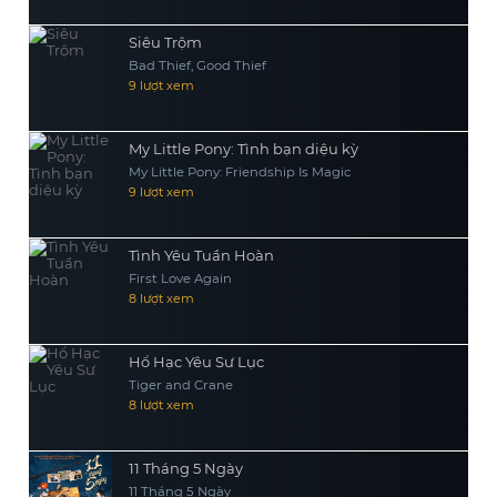
Siêu Trộm
Bad Thief, Good Thief
9 lượt xem
My Little Pony: Tình bạn diệu kỳ
My Little Pony: Friendship Is Magic
9 lượt xem
Tình Yêu Tuần Hoàn
First Love Again
8 lượt xem
Hổ Hạc Yêu Sư Lục
Tiger and Crane
8 lượt xem
11 Tháng 5 Ngày
11 Tháng 5 Ngày