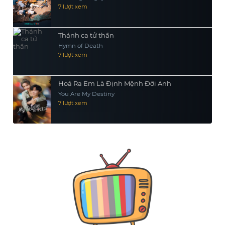
7 lượt xem
Thánh ca tử thần
Hymn of Death
7 lượt xem
Hoá Ra Em Là Định Mệnh Đời Anh
You Are My Destiny
7 lượt xem