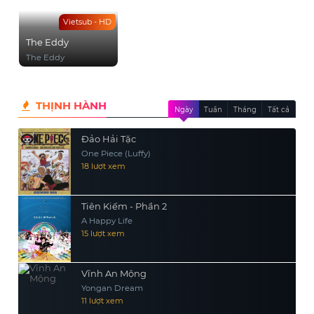
Vietsub - HD
The Eddy
The Eddy
THỊNH HÀNH
Ngày
Tuần
Tháng
Tất cả
Đảo Hải Tặc
One Piece (Luffy)
18 lượt xem
Tiên Kiếm - Phần 2
A Happy Life
15 lượt xem
Vĩnh An Mộng
Yongan Dream
11 lượt xem