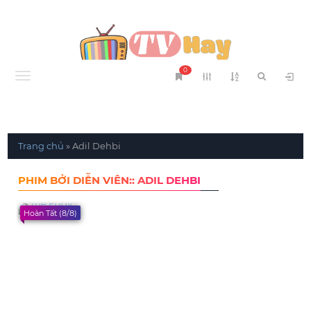
0
Menu
Trang chủ
»
Adil Dehbi
PHIM BỞI DIỄN VIÊN:: ADIL DEHBI
Hoàn Tất (8/8)