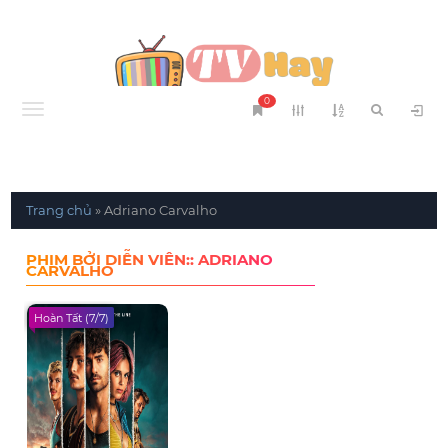
0
Menu
Trang chủ
»
Adriano Carvalho
PHIM BỞI DIỄN VIÊN:: ADRIANO
CARVALHO
Hoàn Tất (7/7)