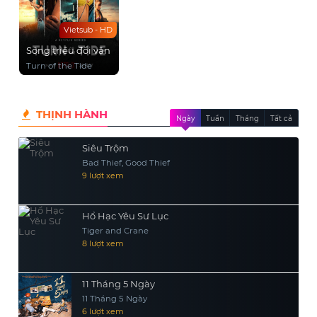
Vietsub - HD
Sóng triều đổi vận
Turn of the Tide
THỊNH HÀNH
Ngày
Tuần
Tháng
Tất cả
Siêu Trộm
Bad Thief, Good Thief
9 lượt xem
Hổ Hạc Yêu Sư Lục
Tiger and Crane
8 lượt xem
11 Tháng 5 Ngày
11 Tháng 5 Ngày
6 lượt xem