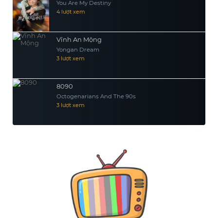
You Are My Destiny
4 lượt xem
Vĩnh An Mộng
Yongan Dream
3 lượt xem
8090
Octogenarians And The 90s
3 lượt xem