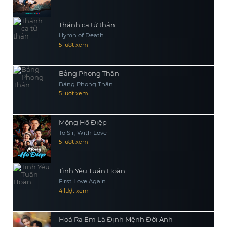
Thánh ca tử thần
Hymn of Death
5 lượt xem
Bảng Phong Thần
Bảng Phong Thần
5 lượt xem
Mộng Hồ Điệp
To Sir, With Love
5 lượt xem
Tình Yêu Tuần Hoàn
First Love Again
4 lượt xem
Hoá Ra Em Là Định Mệnh Đời Anh