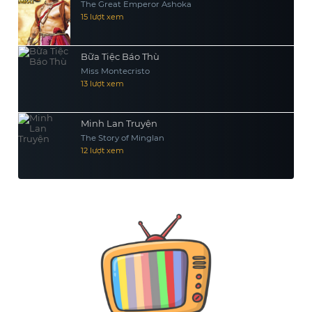
The Great Emperor Ashoka
15 lượt xem
Bữa Tiệc Báo Thù
Miss Montecristo
13 lượt xem
Minh Lan Truyện
The Story of Minglan
12 lượt xem