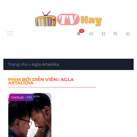
0
Menu
Trang chủ
»
Agla Artalidia
PHIM BỞI DIỄN VIÊN:: AGLA
ARTALIDIA
Vietsub - HD