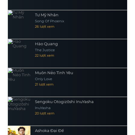
Tư Mỹ Nhân
Song Of Phoenix
26 lượt xem
Hào Quang
The Justice
22 lượt xem
Muôn Nẻo Tình Yêu
Only Love
21 lượt xem
Sengoku Otogizōshi InuYasha
InuYasha
20 lượt xem
Ashoka Đại Đế