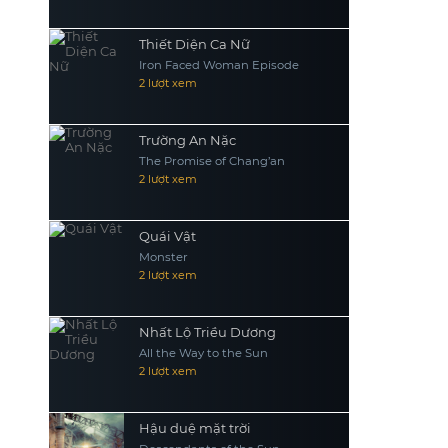
Thiết Diện Ca Nữ
Iron Faced Woman Episode
2 lượt xem
Trường An Nặc
The Promise of Chang’an
2 lượt xem
Quái Vật
Monster
2 lượt xem
Nhất Lộ Triều Dương
All the Way to the Sun
2 lượt xem
Hậu duệ mặt trời