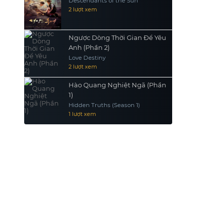
Descendants of the Sun
2 lượt xem
Ngược Dòng Thời Gian Để Yêu
Anh (Phần 2)
Love Destiny
2 lượt xem
Hào Quang Nghiệt Ngã (Phần
1)
Hidden Truths (Season 1)
1 lượt xem