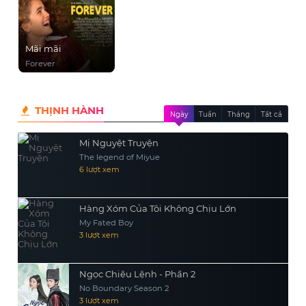
Mãi mãi
Forever
THỊNH HÀNH
Ngày
Tuần
Tháng
Tất cả
Mị Nguyệt Truyện
The legend of Miyue
6 lượt xem
Hàng Xóm Của Tôi Không Chịu Lớn
My Fated Boy
3 lượt xem
Ngọc Chiêu Lệnh - Phần 2
No Boundary Season 2
3 lượt xem