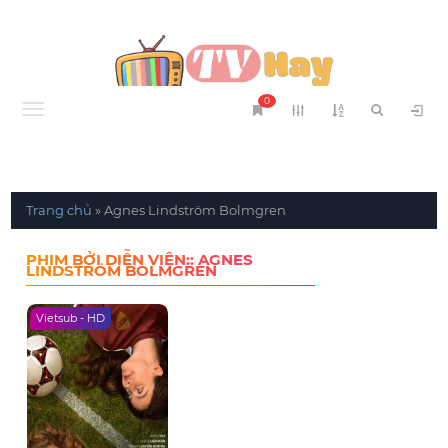
0
Menu
Trang chủ
»
Agnes Lindström Bolmgren
PHIM BỞI DIỄN VIÊN:: AGNES
LINDSTRÖM BOLMGREN
Vietsub - HD