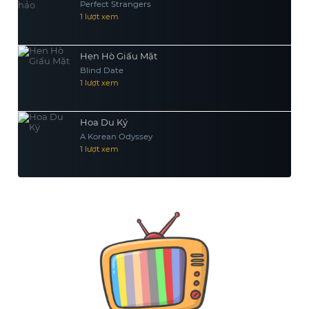
Perfect Strangers
1 lượt xem
Hẹn Hò Giấu Mặt
Blind Date
1 lượt xem
Hoa Du Ký
A Korean Odyssey
1 lượt xem