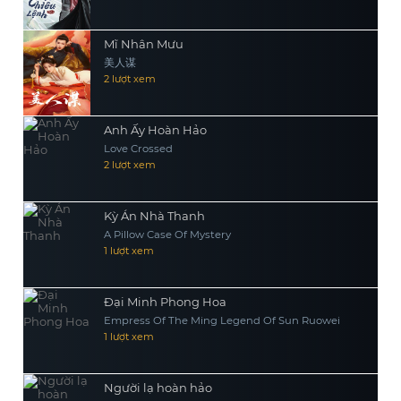
Mĩ Nhân Mưu
美人谋
2 lượt xem
Anh Ấy Hoàn Hảo
Love Crossed
2 lượt xem
Kỳ Án Nhà Thanh
A Pillow Case Of Mystery
1 lượt xem
Đại Minh Phong Hoa
Empress Of The Ming Legend Of Sun Ruowei
1 lượt xem
Người lạ hoàn hảo