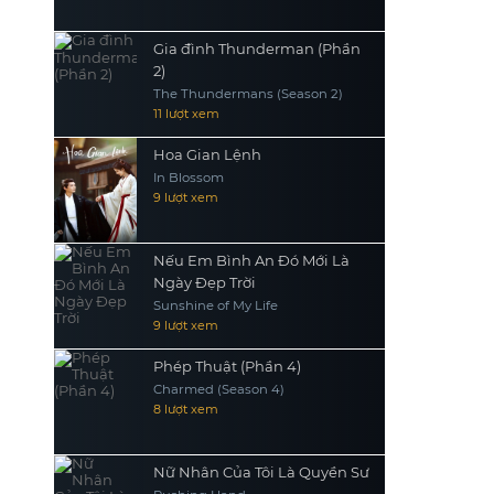
Gia đình Thunderman (Phần
2)
The Thundermans (Season 2)
11 lượt xem
Hoa Gian Lệnh
In Blossom
9 lượt xem
Nếu Em Bình An Đó Mới Là
Ngày Đẹp Trời
Sunshine of My Life
9 lượt xem
Phép Thuật (Phần 4)
Charmed (Season 4)
8 lượt xem
Nữ Nhân Của Tôi Là Quyền Sư