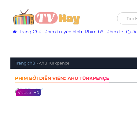
Trang Chủ
Phim truyền hình
Phim bộ
Phim lẻ
Quốc
Trang chủ
»
Ahu Türkpençe
PHIM BỞI DIỄN VIÊN:: AHU TÜRKPENÇE
Vietsub - HD