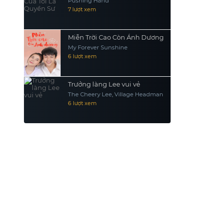
Pushing Hand
7 lượt xem
Miễn Trời Cao Còn Ánh Dương
My Forever Sunshine
6 lượt xem
Trưởng làng Lee vui vẻ
The Cheery Lee, Village Headman
6 lượt xem