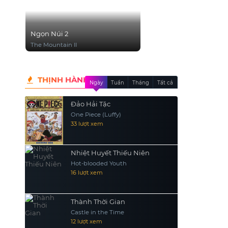
Ngọn Núi 2
The Mountain II
THỊNH HÀNH
Ngày
Tuần
Tháng
Tất cả
Đảo Hải Tặc
One Piece (Luffy)
33 lượt xem
Nhiệt Huyết Thiếu Niên
Hot-blooded Youth
16 lượt xem
Thành Thời Gian
Castle in the Time
12 lượt xem