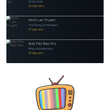
Only Love
22 lượt xem
Minh Lan Truyện
The Story of Minglan
17 lượt xem
Bữa Tiệc Báo Thù
Miss Montecristo
15 lượt xem