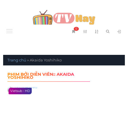
0
Menu
Trang chủ
»
Akaida Yoshihiko
PHIM BỞI DIỄN VIÊN:: AKAIDA
YOSHIHIKO
Vietsub - HD