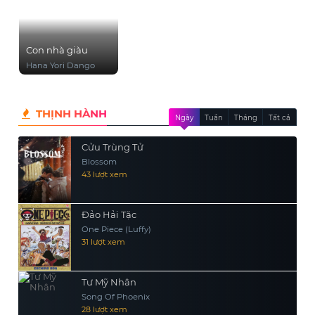
Con nhà giàu
Hana Yori Dango
THỊNH HÀNH
Ngày
Tuần
Tháng
Tất cả
Cửu Trùng Tử
Blossom
43 lượt xem
Đảo Hải Tặc
One Piece (Luffy)
31 lượt xem
Tư Mỹ Nhân
Song Of Phoenix
28 lượt xem