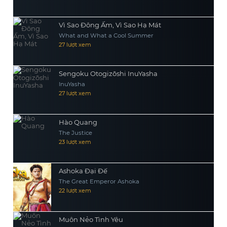
Vì Sao Đông Ấm, Vì Sao Hạ Mát
What and What a Cool Summer
27 lượt xem
Sengoku Otogizōshi InuYasha
InuYasha
27 lượt xem
Hào Quang
The Justice
23 lượt xem
Ashoka Đại Đế
The Great Emperor Ashoka
22 lượt xem
Muôn Nẻo Tình Yêu