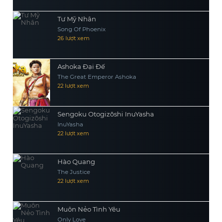
Tư Mỹ Nhân
Song Of Phoenix
26 lượt xem
Ashoka Đại Đế
The Great Emperor Ashoka
22 lượt xem
Sengoku Otogizōshi InuYasha
InuYasha
22 lượt xem
Hào Quang
The Justice
22 lượt xem
Muôn Nẻo Tình Yêu
Only Love