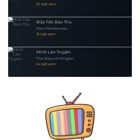
22 lượt xem
Bữa Tiệc Báo Thù
Miss Montecristo
15 lượt xem
Minh Lan Truyện
The Story of Minglan
14 lượt xem