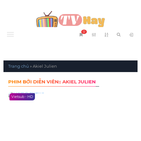
0
Menu
Trang chủ
»
Akiel Julien
PHIM BỞI DIỄN VIÊN:: AKIEL JULIEN
Vietsub - HD