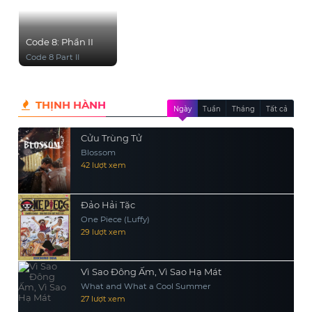
Code 8: Phần II
Code 8 Part II
THỊNH HÀNH
Ngày
Tuần
Tháng
Tất cả
Cửu Trùng Tử
Blossom
42 lượt xem
Đảo Hải Tặc
One Piece (Luffy)
29 lượt xem
Vì Sao Đông Ấm, Vì Sao Hạ Mát
What and What a Cool Summer
27 lượt xem