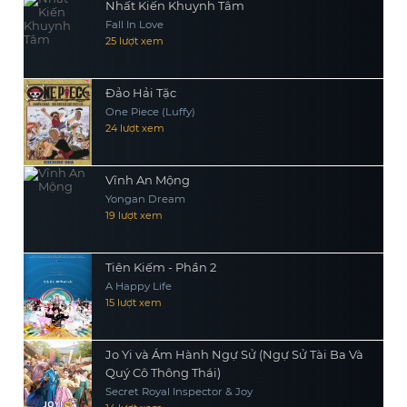
Nhất Kiến Khuynh Tâm
Fall In Love
25 lượt xem
Đảo Hải Tặc
One Piece (Luffy)
24 lượt xem
Vĩnh An Mộng
Yongan Dream
19 lượt xem
Tiên Kiếm - Phần 2
A Happy Life
15 lượt xem
Jo Yi và Ám Hành Ngự Sử (Ngự Sử Tài Ba Và
Quý Cô Thông Thái)
Secret Royal Inspector & Joy