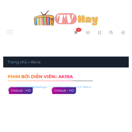
0
Menu
Trang chủ
»
Akira
PHIM BỞI DIỄN VIÊN:: AKIRA
Vietsub - HD
Vietsub - HD