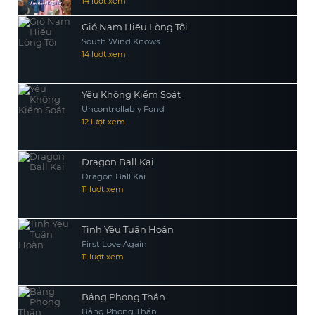
14 lượt xem
Gió Nam Hiểu Lòng Tôi
South Wind Knows
14 lượt xem
Yêu Không Kiểm Soát
Uncontrollably Fond
12 lượt xem
Dragon Ball Kai
Dragon Ball Kai
11 lượt xem
Tình Yêu Tuần Hoàn
First Love Again
11 lượt xem
Bảng Phong Thần
Bảng Phong Thần