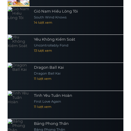
Gió Nam Hiểu Lòng Tôi
South Wind Knows
14 lượt xem
Yêu Không Kiểm Soát
Uncontrollably Fond
13 lượt xem
Dragon Ball Kai
Dragon Ball Kai
11 lượt xem
Tình Yêu Tuần Hoàn
First Love Again
11 lượt xem
Bảng Phong Thần
Bảng Phong Thần