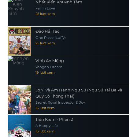
Nhất Kiến Khuynh Tâm
Fall In Love
25 lượt xem
Đảo Hải Tặc
One Piece (Luffy)
25 lượt xem
Vĩnh An Mộng
Yongan Dream
19 lượt xem
Jo Yi và Ám Hành Ngự Sử (Ngự Sử Tài Ba Và
Quý Cô Thông Thái)
Secret Royal Inspector & Joy
16 lượt xem
Tiên Kiếm - Phần 2
A Happy Life
15 lượt xem