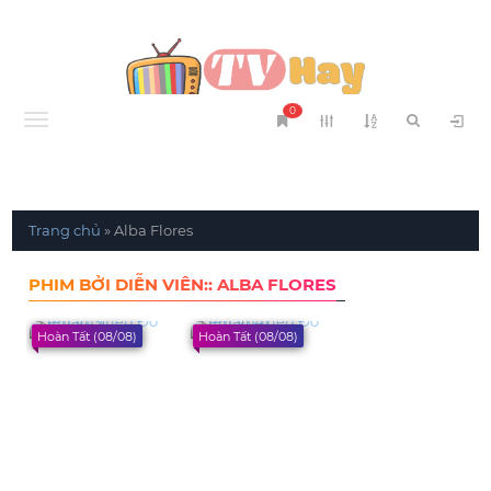
0
Menu
Trang chủ
»
Alba Flores
PHIM BỞI DIỄN VIÊN:: ALBA FLORES
Hoàn Tất (08/08)
Hoàn Tất (08/08)