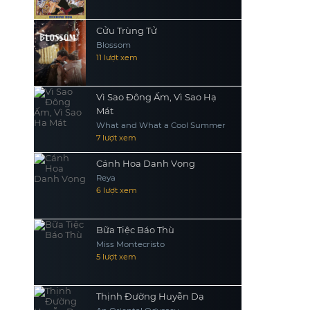
Cửu Trùng Tử
Blossom
11 lượt xem
Vì Sao Đông Ấm, Vì Sao Hạ
Mát
What and What a Cool Summer
7 lượt xem
Cánh Hoa Danh Vọng
Reya
6 lượt xem
Bữa Tiệc Báo Thù
Miss Montecristo
5 lượt xem
Thịnh Đường Huyễn Dạ