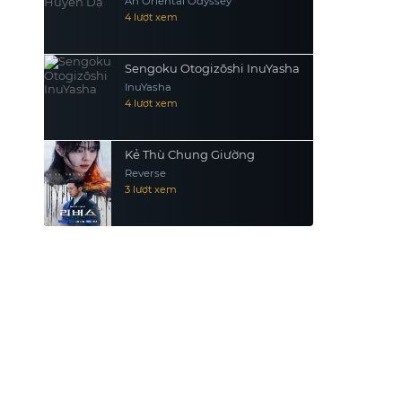
An Oriental Odyssey
4 lượt xem
Sengoku Otogizōshi InuYasha
InuYasha
4 lượt xem
Kẻ Thù Chung Giường
Reverse
3 lượt xem