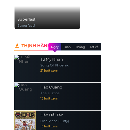
Superfast!
Superfast!
THỊNH HÀNH
Ngày
Tuần
Tháng
Tất cả
Tư Mỹ Nhân
Song Of Phoenix
21 lượt xem
Hào Quang
The Justice
13 lượt xem
Đảo Hải Tặc
One Piece (Luffy)
13 lượt xem