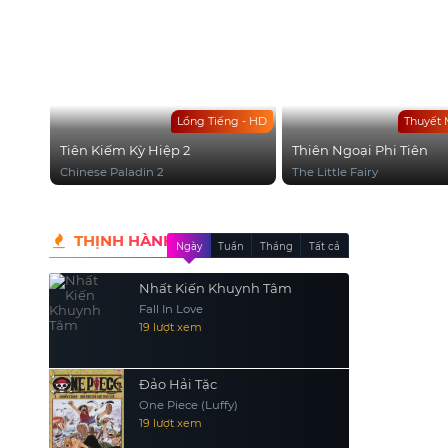
Lồng Tiếng - HD
Thuyết 
Tiên Kiếm Kỳ Hiệp 2
Thiên Ngoại Phi Tiên
Chinese Paladin 2
The Little Fairy
THỊNH HÀNH
Ngày
Tuần
Tháng
Tất cả
Nhất Kiến Khuynh Tâm
Fall In Love
19 lượt xem
Đảo Hải Tặc
One Piece (Luffy)
19 lượt xem