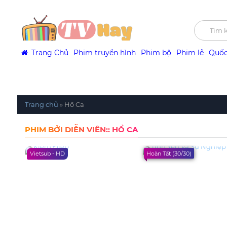
Trang Chủ
Phim truyền hình
Phim bộ
Phim lẻ
Quốc
Trang chủ
»
Hồ Ca
PHIM BỞI DIỄN VIÊN:: HỒ CA
Vietsub - HD
Hoàn Tất (30/30)