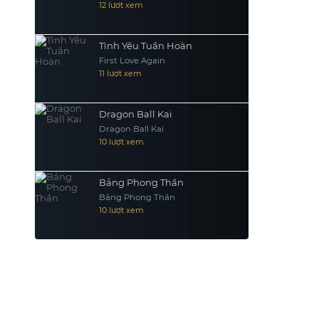
12 lượt xem
Tình Yêu Tuần Hoàn
First Love Again
11 lượt xem
Dragon Ball Kai
Dragon Ball Kai
10 lượt xem
Bảng Phong Thần
Bảng Phong Thần
10 lượt xem