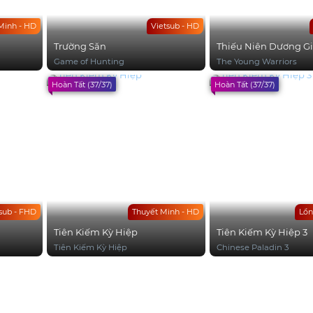
Minh - HD
Vietsub - HD
Trường Săn
Thiếu Niên Dương G
Game of Hunting
The Young Warriors
Hoàn Tất (37/37)
Hoàn Tất (37/37)
sub - FHD
Thuyết Minh - HD
Lồn
Tiên Kiếm Kỳ Hiệp
Tiên Kiếm Kỳ Hiệp 3
Tiên Kiếm Kỳ Hiệp
Chinese Paladin 3