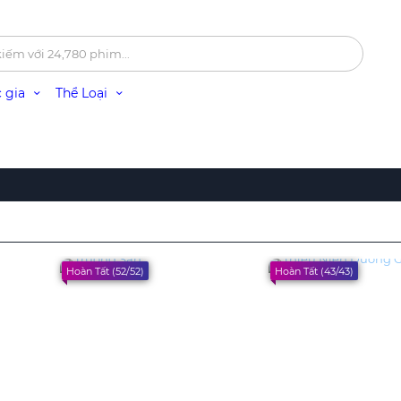
 gia
Thể Loại
Hoàn Tất (52/52)
Hoàn Tất (43/43)