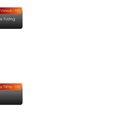
Vietsub - HD
ia Tướng
g Tiếng - HD