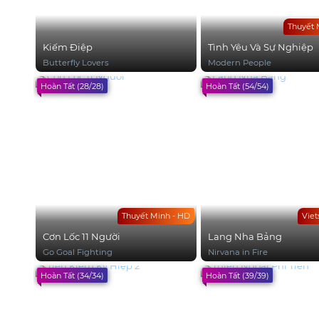
Thuyết 
Kiếm Điệp
Tình Yêu Và Sự Nghiệp
Butterfly Lovers
Modern People
Hoàn Tất (28/28)
Hoàn Tất (54/54)
Thuyết Minh - HD
Viet
Cơn Lốc 11 Người
Lang Nha Bảng
Go Goal Fighting
Nirvana in Fire
Hoàn Tất (34/34)
Hoàn Tất (39/39)