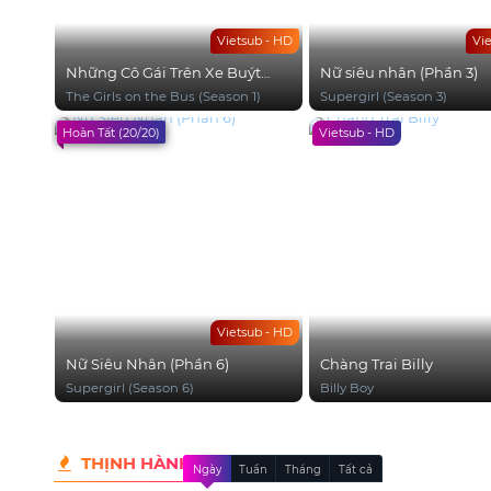
Vietsub - HD
Vi
Những Cô Gái Trên Xe Buýt
Nữ siêu nhân (Phần 3)
(Phần 1)
The Girls on the Bus (Season 1)
Supergirl (Season 3)
Hoàn Tất (20/20)
Vietsub - HD
Vietsub - HD
Nữ Siêu Nhân (Phần 6)
Chàng Trai Billy
Supergirl (Season 6)
Billy Boy
THỊNH HÀNH
Ngày
Tuần
Tháng
Tất cả