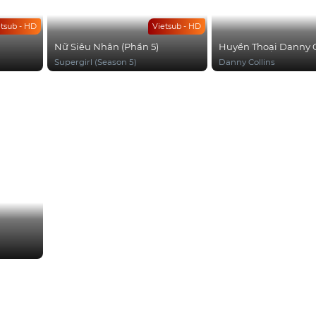
etsub - HD
Vietsub - HD
Nữ Siêu Nhân (Phần 5)
Huyền Thoại Danny C
Supergirl (Season 5)
Danny Collins