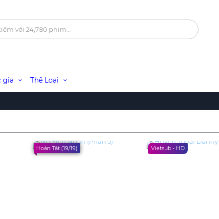
 gia
Thể Loại
Hoàn Tất (19/19)
Vietsub - HD