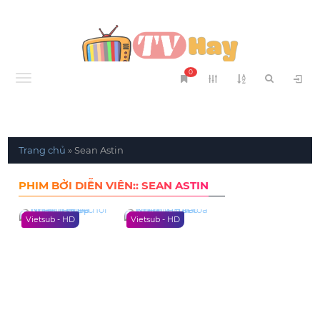
0
Menu
Trang chủ
»
Sean Astin
PHIM BỞI DIỄN VIÊN:: SEAN ASTIN
Vietsub - HD
Vietsub - HD