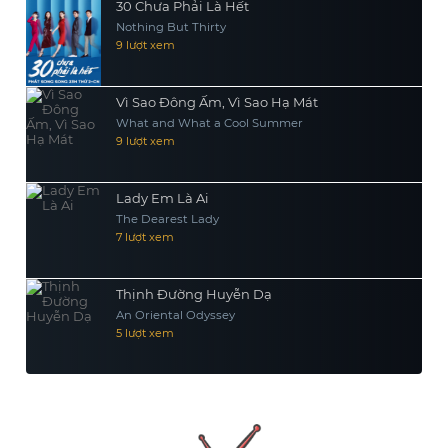
30 Chưa Phải Là Hết
Nothing But Thirty
9 lượt xem
Vì Sao Đông Ấm, Vì Sao Hạ Mát
What and What a Cool Summer
9 lượt xem
Lady Em Là Ai
The Dearest Lady
7 lượt xem
Thịnh Đường Huyễn Dạ
An Oriental Odyssey
5 lượt xem