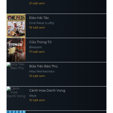
21 lượt xem
Đảo Hải Tặc
One Piece (Luffy)
19 lượt xem
Cửu Trùng Tử
Blossom
17 lượt xem
Bữa Tiệc Báo Thù
Miss Montecristo
10 lượt xem
Cánh Hoa Danh Vọng
Reya
10 lượt xem