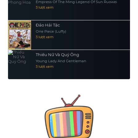
Empress Of The Ming Legend Of Sun Ruowei
3 lượt xem
Đảo Hải Tặc
One Piece (Luffy)
3 lượt xem
Thiếu Nữ Và Quý Ông
Young Lady And Gentleman
3 lượt xem