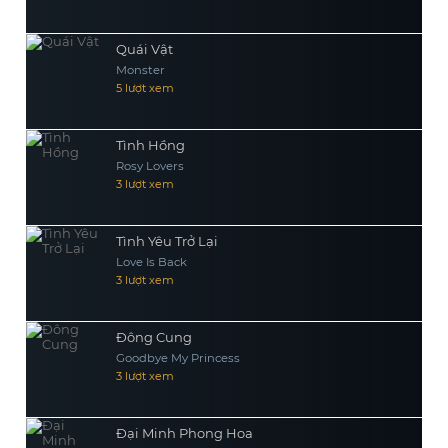
Quái Vật
Monster
5 lượt xem
Tình Hồng
Rosy Lovers
3 lượt xem
Tình Yêu Trở Lại
Love Is Back
3 lượt xem
Đông Cung
Goodbye My Princess
3 lượt xem
Đại Minh Phong Hoa