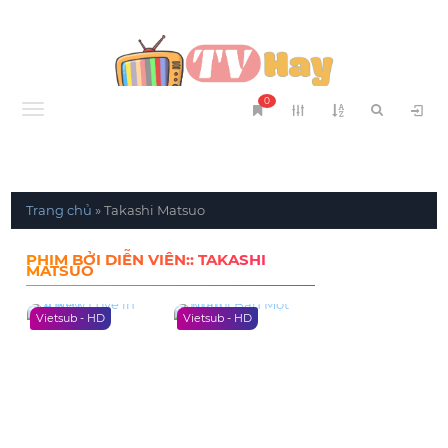
0
Menu
Trang chủ
»
Takashi Matsuo
PHIM BỞI DIỄN VIÊN:: TAKASHI
MATSUO
Vietsub - HD
Vietsub - HD