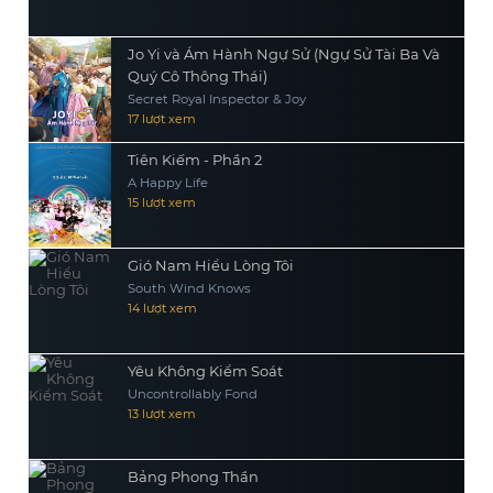
Jo Yi và Ám Hành Ngự Sử (Ngự Sử Tài Ba Và
Quý Cô Thông Thái)
Secret Royal Inspector & Joy
17 lượt xem
Tiên Kiếm - Phần 2
A Happy Life
15 lượt xem
Gió Nam Hiểu Lòng Tôi
South Wind Knows
14 lượt xem
Yêu Không Kiểm Soát
Uncontrollably Fond
13 lượt xem
Bảng Phong Thần