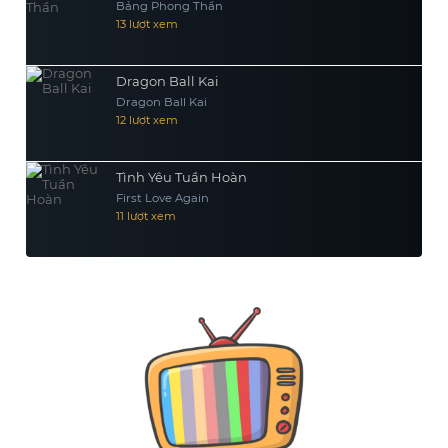
Bảng Phong Thần
13 lượt xem
Dragon Ball Kai
Dragon Ball Kai
12 lượt xem
Tình Yêu Tuần Hoàn
First Love Again
11 lượt xem