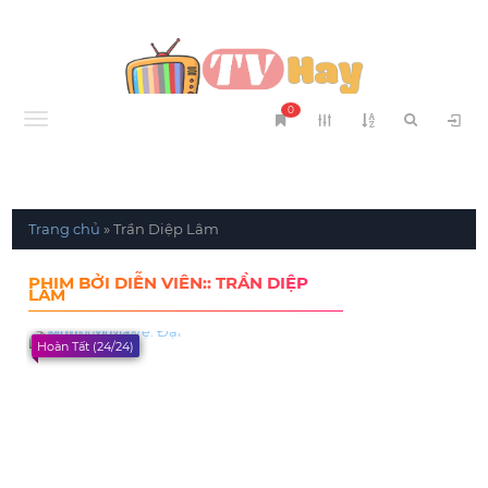
0
Menu
Trang chủ
»
Trần Diệp Lâm
PHIM BỞI DIỄN VIÊN:: TRẦN DIỆP
LÂM
Hoàn Tất (24/24)