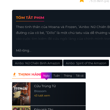
0
/
0
đánh giá
5
TÓM TẮT PHIM
Theo tinh thần của Moana và Frozen, ‘Ainbo: Nữ Chiến B
đường của cô bé, “Dillo” là một chú tatu vừa dễ thương 
vào cuộc tìm kiếm để cứu ngôi làng của chính mình tr
Mở rộng...
Ainbo: Nữ Chiến Binh Amazon
Ainbo: Spirit of the Amazon
THỊNH HÀNH
Ngày
Tuần
Tháng
Tất cả
Cửu Trùng Tử
Blossom
43 lượt xem
Đảo Hải Tặc