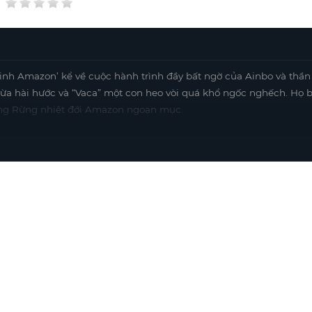
inh Amazon’ kể về cuộc hành trình đầy bất ngờ của Ainbo và thần
vừa hài hước và “Vaca” một con heo vòi quá khổ ngốc nghếch. Họ b
ong Rừng nhiệt đới Amazon ngoạn mục.