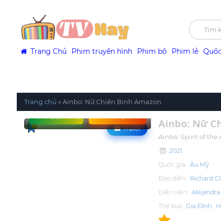
Trang Chủ
Phim truyền hình
Phim bộ
Phim lẻ
Quốc
Trang chủ
»
Ainbo: Nữ Chiến Binh Amazon
Tập phim
Xem phim
Ainbo: Nữ C
Trailer
Ainbo: Spirit of th
2021
Quốc gia:
Âu Mỹ
Đạo diễn:
Richard C
Diễn viên:
Alejandra
Thể loại:
Gia Đình
,
H