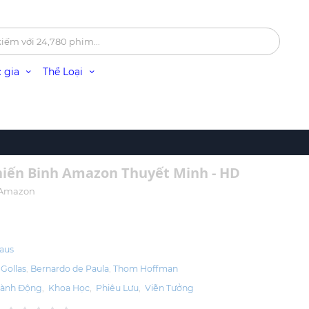
 gia
Thể Loại
hiến Binh Amazon Thuyết Minh - HD
e Amazon
laus
 Gollas
Bernardo de Paula
Thom Hoffman
ành Động
,
Khoa Học
,
Phiêu Lưu
,
Viễn Tưởng