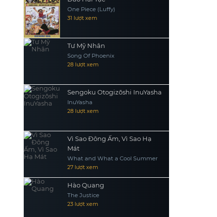
One Piece (Luffy)
31 lượt xem
Tư Mỹ Nhân
Song Of Phoenix
28 lượt xem
Sengoku Otogizōshi InuYasha
InuYasha
28 lượt xem
Vì Sao Đông Ấm, Vì Sao Hạ
Mát
What and What a Cool Summer
27 lượt xem
Hào Quang
The Justice
23 lượt xem