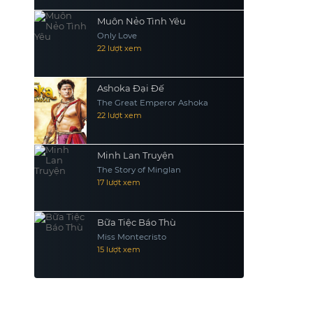
Muôn Nẻo Tình Yêu
Only Love
22 lượt xem
Ashoka Đại Đế
The Great Emperor Ashoka
22 lượt xem
Minh Lan Truyện
The Story of Minglan
17 lượt xem
Bữa Tiệc Báo Thù
Miss Montecristo
15 lượt xem