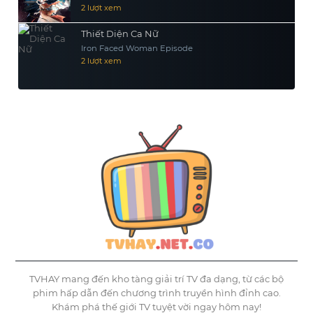
2 lượt xem
Thiết Diện Ca Nữ
Iron Faced Woman Episode
2 lượt xem
TVHAY mang đến kho tàng giải trí TV đa dạng, từ các bộ
phim hấp dẫn đến chương trình truyền hình đỉnh cao.
Khám phá thế giới TV tuyệt vời ngay hôm nay!