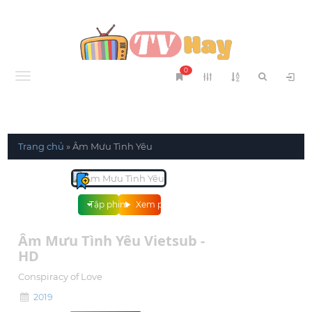
0
Menu
Trang chủ
»
Âm Mưu Tình Yêu
Tập phim
Xem phim
Âm Mưu Tình Yêu Vietsub -
HD
Conspiracy of Love
2019