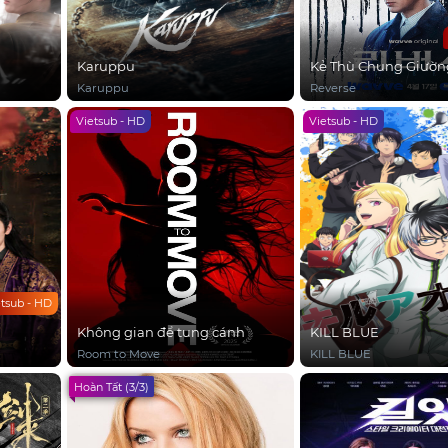
Karuppu
Kẻ Thù Chung Giườn
Karuppu
Reverse
Vietsub - HD
Vietsub - HD
etsub - HD
Không gian để tung cánh
KILL BLUE
Room to Move
KILL BLUE
Hoàn Tất (3/3)