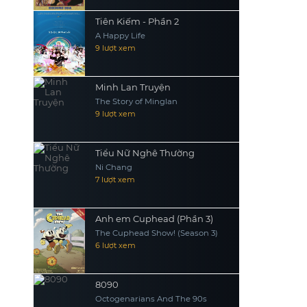
Tiên Kiếm - Phần 2
A Happy Life
9 lượt xem
Minh Lan Truyện
The Story of Minglan
9 lượt xem
Tiểu Nữ Nghê Thường
Ni Chang
7 lượt xem
Anh em Cuphead (Phần 3)
The Cuphead Show! (Season 3)
6 lượt xem
8090
Octogenarians And The 90s