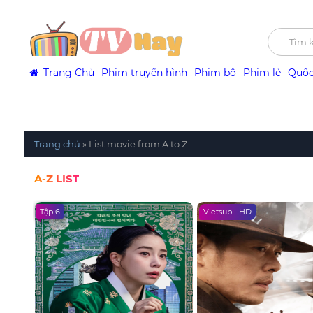
Trang Chủ
Phim truyền hình
Phim bộ
Phim lẻ
Quốc
Trang chủ
»
List movie from A to Z
A-Z LIST
Tập 6
Vietsub - HD