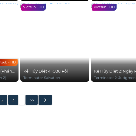
Vietsub - HD
Vietsub - HD
etsub - HD
 (Phần
Kẻ Hủy Diệt 4: Cứu Rỗi
Kẻ Hủy Diệt 2: Ngày 
n 2)
Terminator Salvation
Terminator 2: Judgmen
2
3
…
55