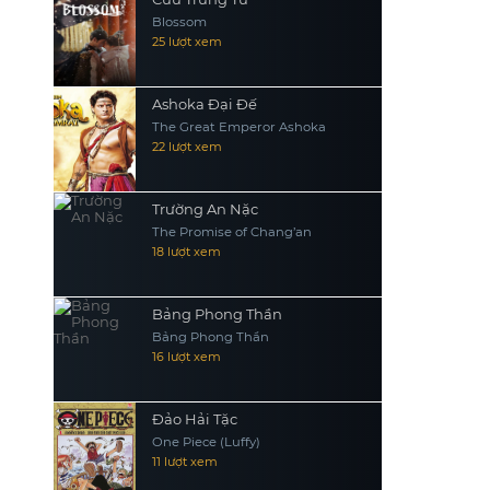
Blossom
25 lượt xem
Ashoka Đại Đế
The Great Emperor Ashoka
22 lượt xem
Trường An Nặc
The Promise of Chang’an
18 lượt xem
Bảng Phong Thần
Bảng Phong Thần
16 lượt xem
Đảo Hải Tặc
One Piece (Luffy)
11 lượt xem