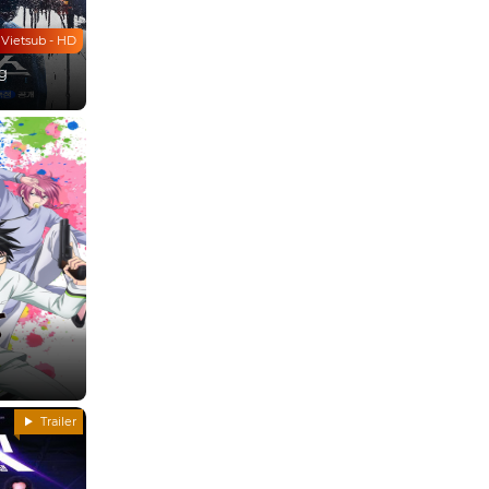
Vietsub - HD
g
Trailer