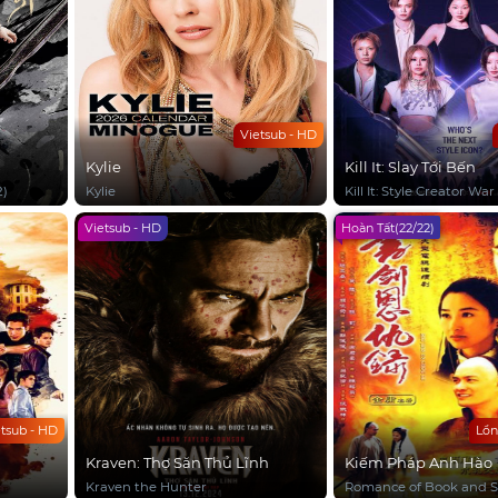
Vietsub - HD
Kylie
Kill It: Slay Tới Bến
2)
Kylie
Kill It: Style Creator War
Vietsub - HD
Hoàn Tất(22/22)
etsub - HD
Lồn
Kraven: Thợ Săn Thủ Lĩnh
Kiếm Pháp Anh Hào
Kraven the Hunter
Romance of Book and 