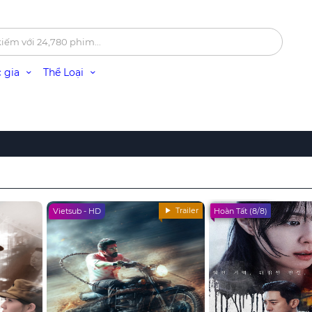
 gia
Thể Loại
Trailer
Vietsub - HD
Hoàn Tất (8/8)