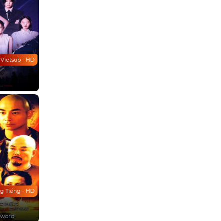
Vietsub - HD
g Tiếng - HD
Sword