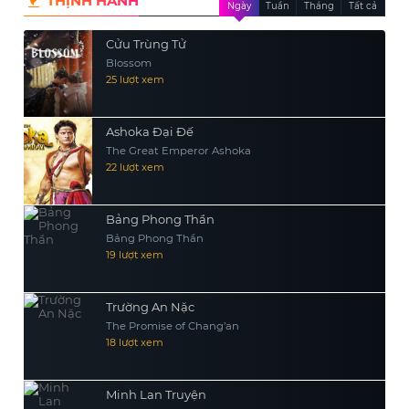
THỊNH HÀNH
Ngày
Tuần
Tháng
Tất cả
Cửu Trùng Tử
Blossom
25 lượt xem
Ashoka Đại Đế
The Great Emperor Ashoka
22 lượt xem
Bảng Phong Thần
Bảng Phong Thần
19 lượt xem
Trường An Nặc
The Promise of Chang’an
18 lượt xem
Minh Lan Truyện