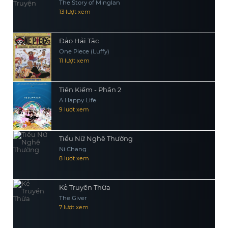
The Story of Minglan
13 lượt xem
Đảo Hải Tặc
One Piece (Luffy)
11 lượt xem
Tiên Kiếm - Phần 2
A Happy Life
9 lượt xem
Tiểu Nữ Nghê Thường
Ni Chang
8 lượt xem
Kẻ Truyền Thừa
The Giver
7 lượt xem