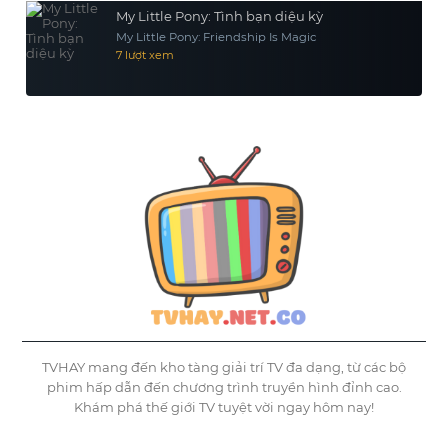
My Little Pony: Tình bạn diệu kỳ
My Little Pony: Friendship Is Magic
7 lượt xem
TVHAY mang đến kho tàng giải trí TV đa dạng, từ các bộ
phim hấp dẫn đến chương trình truyền hình đỉnh cao.
Khám phá thế giới TV tuyệt vời ngay hôm nay!