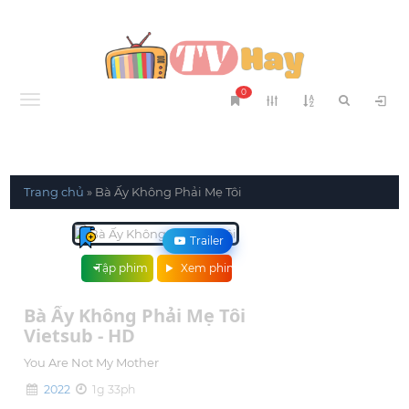
0
Menu
Trang chủ
»
Bà Ấy Không Phải Mẹ Tôi
Trailer
Tập phim
Xem phim
Bà Ấy Không Phải Mẹ Tôi
Vietsub - HD
You Are Not My Mother
2022
1g 33ph