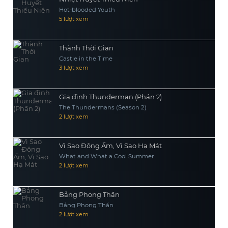
đôi khi lại đẩy anh vào bẫy.
Hot-blooded Youth
5 lượt xem
Thành Thời Gian
Castle in the Time
3 lượt xem
Gia đình Thunderman (Phần 2)
The Thundermans (Season 2)
2 lượt xem
Vì Sao Đông Ấm, Vì Sao Hạ Mát
What and What a Cool Summer
2 lượt xem
Bảng Phong Thần
Bảng Phong Thần
2 lượt xem