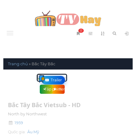
0
Menu
Trang chủ
»
Bắc Tây Bắc
Trailer
Tập phim
Xem phim
Bắc Tây Bắc Vietsub - HD
North by Northwest
1959
Quốc gia:
Âu Mỹ