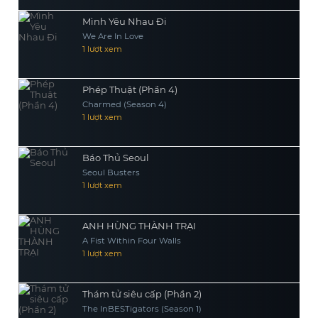
Mình Yêu Nhau Đi
We Are In Love
1 lượt xem
Phép Thuật (Phần 4)
Charmed (Season 4)
1 lượt xem
Báo Thủ Seoul
Seoul Busters
1 lượt xem
ANH HÙNG THÀNH TRẠI
A Fist Within Four Walls
1 lượt xem
Thám tử siêu cấp (Phần 2)
The InBESTigators (Season 1)