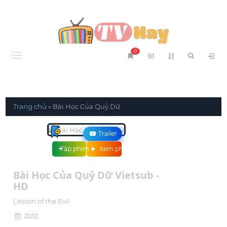
0
Menu
Trang chủ
»
Bài Học Của Quỷ Dữ
Trailer
Tập phim
Xem phim
Bài Học Của Quỷ Dữ Vietsub -
HD
Lesson of the Evil
2012