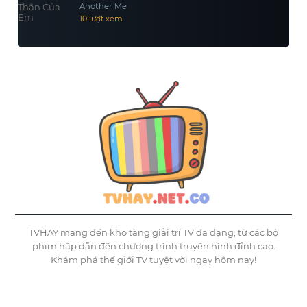
Another Me
10 lượt xem
TVHAY mang đến kho tàng giải trí TV đa dạng, từ các bộ
phim hấp dẫn đến chương trình truyền hình đỉnh cao.
Khám phá thế giới TV tuyệt vời ngay hôm nay!
©
Tvhay