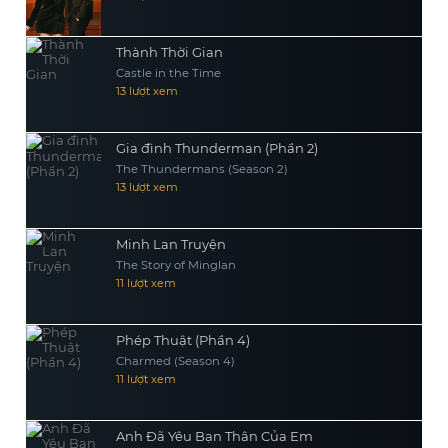
Thành Thời Gian
Castle in the Time
13 lượt xem
Gia đình Thunderman (Phần 2)
The Thundermans (Season 2)
13 lượt xem
Minh Lan Truyện
The Story of Minglan
11 lượt xem
Phép Thuật (Phần 4)
Charmed (Season 4)
11 lượt xem
Anh Đã Yêu Bạn Thân Của Em