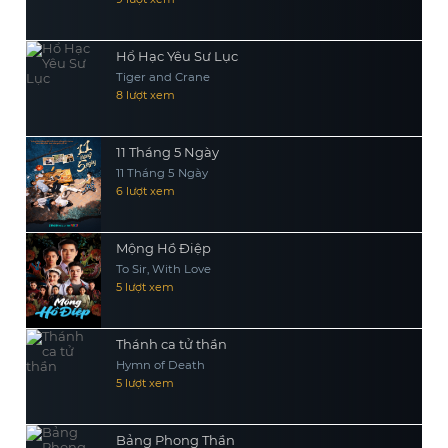
Hổ Hạc Yêu Sư Lục
Tiger and Crane
8 lượt xem
11 Tháng 5 Ngày
11 Tháng 5 Ngày
6 lượt xem
Mộng Hồ Điệp
To Sir, With Love
5 lượt xem
Thánh ca tử thần
Hymn of Death
5 lượt xem
Bảng Phong Thần