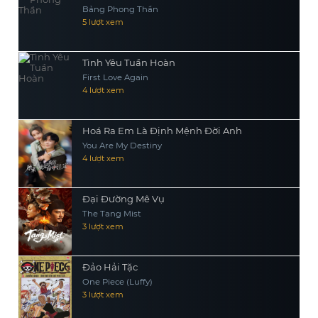
Bảng Phong Thần
5 lượt xem
Tình Yêu Tuần Hoàn
First Love Again
4 lượt xem
Hoá Ra Em Là Định Mệnh Đời Anh
You Are My Destiny
4 lượt xem
Đại Đường Mê Vụ
The Tang Mist
3 lượt xem
Đảo Hải Tặc
One Piece (Luffy)
3 lượt xem