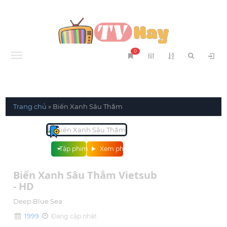
0
Menu
Trang chủ
»
Biển Xanh Sâu Thẳm
Tập phim
Xem phim
Biển Xanh Sâu Thẳm Vietsub
- HD
Deep Blue Sea
1999
Đang cập nhật