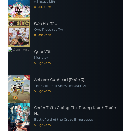
A Happy Life
8 lượt xem
Đảo Hải Tặc
One Piece (Luffy)
8 lượt xem
Quái Vật
Monster
5 lượt xem
Anh em Cuphead (Phần 3)
The Cuphead Show! (Season 3)
5 lượt xem
Chiến Thần Cuồng Phi: Phụng Khinh Thiên
Hạ
Battlefield of the Crazy Empresses
5 lượt xem