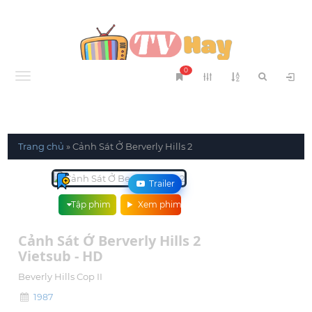
0
Menu
Trang chủ
»
Cảnh Sát Ở Berverly Hills 2
Trailer
Tập phim
Xem phim
Cảnh Sát Ở Berverly Hills 2
Vietsub - HD
Beverly Hills Cop II
1987