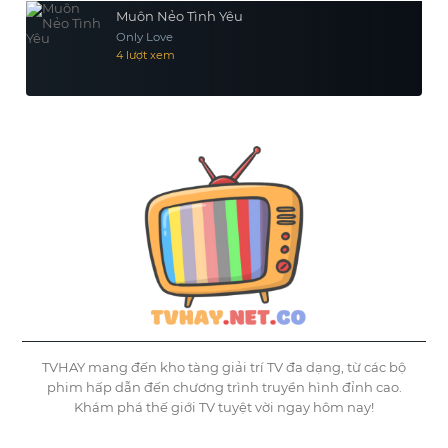
Muôn Nẻo Tình Yêu
Only Love
4 lượt xem
TVHAY mang đến kho tàng giải trí TV đa dạng, từ các bộ
phim hấp dẫn đến chương trình truyền hình đỉnh cao.
Khám phá thế giới TV tuyệt vời ngay hôm nay!