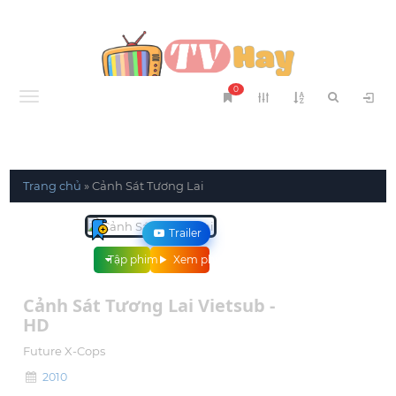
0
Menu
Trang chủ
»
Cảnh Sát Tương Lai
Trailer
Tập phim
Xem phim
Cảnh Sát Tương Lai Vietsub -
HD
Future X-Cops
2010