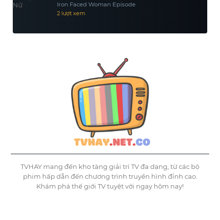
Iron Faced Woman Episode
2 lượt xem
TVHAY mang đến kho tàng giải trí TV đa dạng, từ các bộ
phim hấp dẫn đến chương trình truyền hình đỉnh cao.
Khám phá thế giới TV tuyệt vời ngay hôm nay!
©
Tvhay