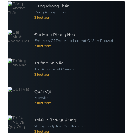
Bảng Phong Thần
Bảng Phong Thần
3 lượt xem
Đại Minh Phong Hoa
Empress Of The Ming Legend Of Sun Ruowei
3 lượt xem
Trường An Nặc
The Promise of Chang’an
3 lượt xem
Quái Vật
Monster
3 lượt xem
Thiếu Nữ Và Quý Ông
Young Lady And Gentleman
3 lượt xem