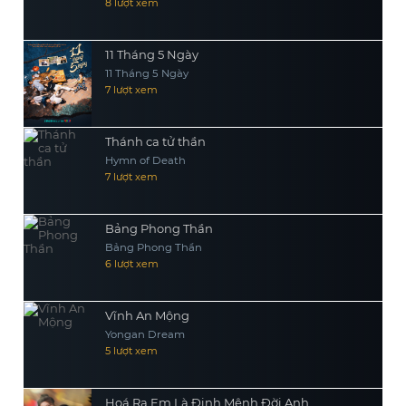
8 lượt xem
11 Tháng 5 Ngày
11 Tháng 5 Ngày
7 lượt xem
Thánh ca tử thần
Hymn of Death
7 lượt xem
Bảng Phong Thần
Bảng Phong Thần
6 lượt xem
Vĩnh An Mộng
Yongan Dream
5 lượt xem
Hoá Ra Em Là Định Mệnh Đời Anh