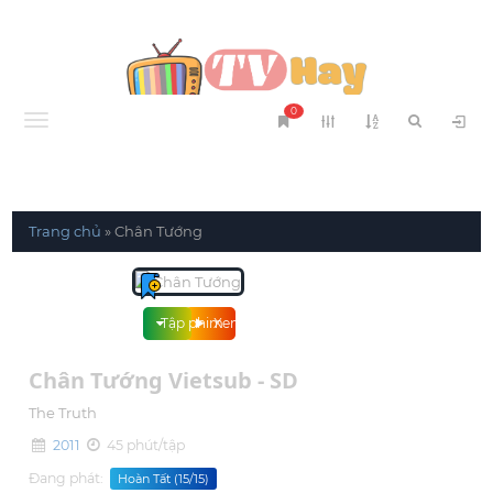
0
Menu
Trang chủ
»
Chân Tướng
Tập phim
Xem phim
Chân Tướng Vietsub - SD
The Truth
2011
45 phút/tập
Đang phát:
Hoàn Tất (15/15)