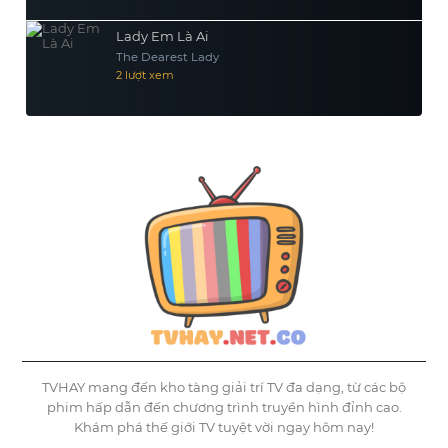
Lady Em Là Ai
The Dearest Lady
2 lượt xem
TVHAY mang đến kho tàng giải trí TV đa dạng, từ các bộ
phim hấp dẫn đến chương trình truyền hình đỉnh cao.
Khám phá thế giới TV tuyệt vời ngay hôm nay!