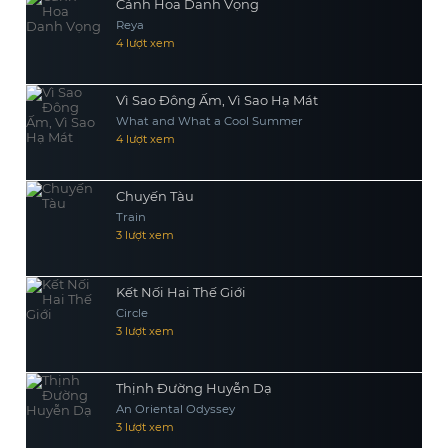
Cánh Hoa Danh Vọng
Reya
4 lượt xem
Vì Sao Đông Ấm, Vì Sao Hạ Mát
What and What a Cool Summer
4 lượt xem
Chuyến Tàu
Train
3 lượt xem
Kết Nối Hai Thế Giới
Circle
3 lượt xem
Thịnh Đường Huyễn Dạ
An Oriental Odyssey
3 lượt xem