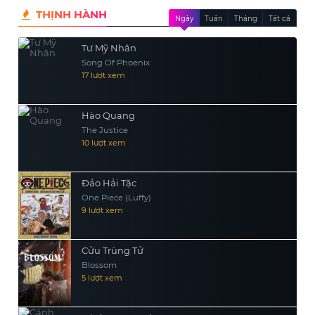
trước mắt.
THỊNH HÀNH
Ngày
Tuần
Tháng
Tất cả
Tư Mỹ Nhân
Song Of Phoenix
17 lượt xem
Hào Quang
The Justice
10 lượt xem
Đảo Hải Tặc
One Piece (Luffy)
9 lượt xem
Cửu Trùng Tử
Blossom
5 lượt xem