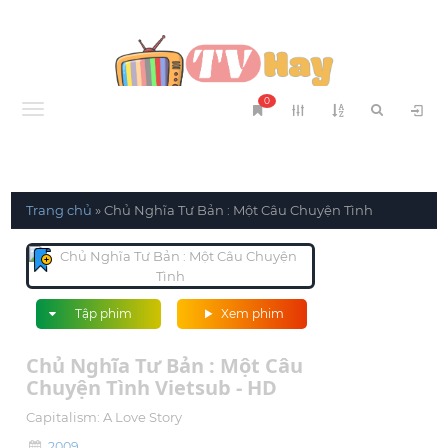
0
Menu
Trang chủ
»
Chủ Nghĩa Tư Bản : Một Câu Chuyện Tình
Tập phim
Xem phim
Chủ Nghĩa Tư Bản : Một Câu
Chuyện Tình Vietsub - HD
Capitalism: A Love Story
2009