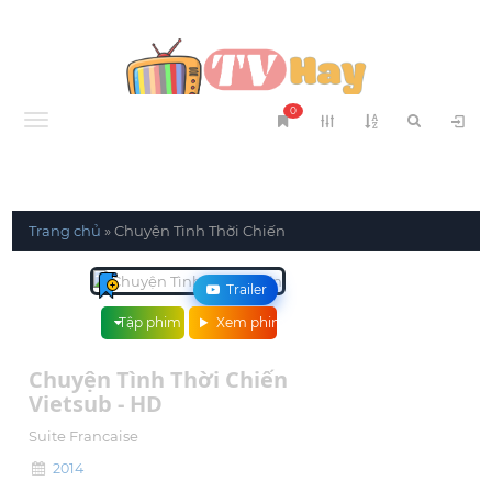
0
Menu
Trang chủ
»
Chuyện Tình Thời Chiến
Trailer
Tập phim
Xem phim
Chuyện Tình Thời Chiến
Vietsub - HD
Suite Francaise
2014