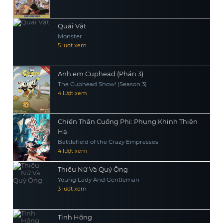
Quái Vật
Monster
5 lượt xem
Anh em Cuphead (Phần 3)
The Cuphead Show! (Season 3)
4 lượt xem
Chiến Thần Cuồng Phi: Phụng Khinh Thiên
Hạ
Battlefield of the Crazy Empresses
4 lượt xem
Thiếu Nữ Và Quý Ông
Young Lady And Gentleman
3 lượt xem
Tình Hồng