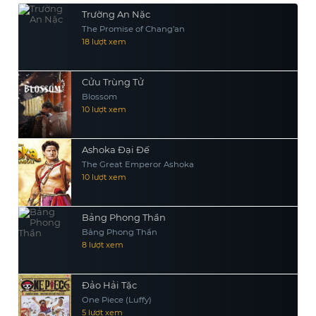
tồn tại qua những khắc nghiệt xung
Trường An Nặc
quanh không?
The Promise of Chang’an
18 lượt xem
Cửu Trùng Tử
Blossom
10 lượt xem
Ashoka Đại Đế
The Great Emperor Ashoka
10 lượt xem
Bảng Phong Thần
Bảng Phong Thần
8 lượt xem
Đảo Hải Tặc
One Piece (Luffy)
5 lượt xem