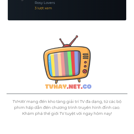
Rosy Lovers
3 lượt xem
TVHAY mang đến kho tàng giải trí TV đa dạng, từ các bộ
phim hấp dẫn đến chương trình truyền hình đỉnh cao.
Khám phá thế giới TV tuyệt vời ngay hôm nay!
©
Tvhay