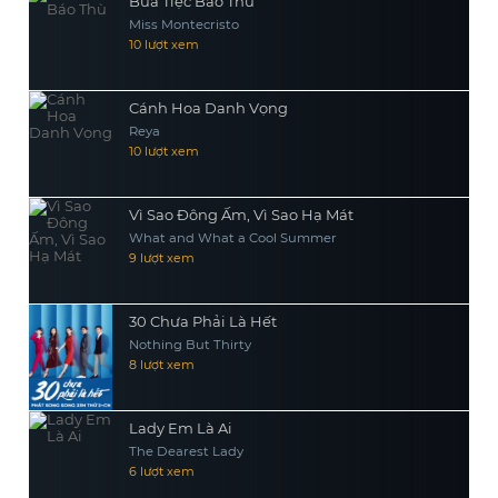
Bữa Tiệc Báo Thù
Miss Montecristo
10 lượt xem
Cánh Hoa Danh Vọng
Reya
10 lượt xem
Vì Sao Đông Ấm, Vì Sao Hạ Mát
What and What a Cool Summer
9 lượt xem
30 Chưa Phải Là Hết
Nothing But Thirty
8 lượt xem
Lady Em Là Ai
The Dearest Lady
6 lượt xem