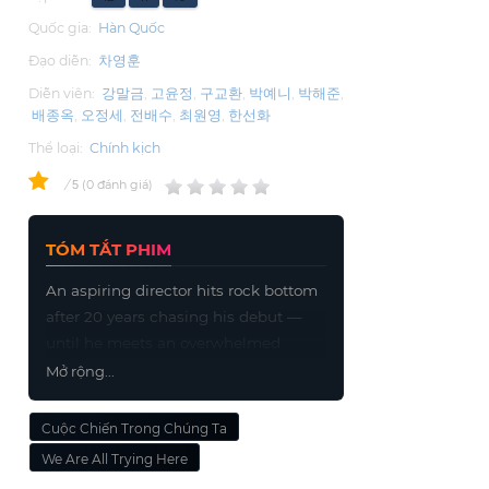
Quốc gia:
Hàn Quốc
Đạo diễn:
차영훈
Diễn viên:
강말금
고윤정
구교환
박예니
박해준
배종옥
오정세
전배수
최원영
한선화
Thể loại:
Chính kịch
0
/
0
đánh giá
5
TÓM TẮT PHIM
An aspiring director hits rock bottom
after 20 years chasing his debut —
until he meets an overwhelmed
producer who helps him rediscover
Mở rộng...
his self-worth.
Cuộc Chiến Trong Chúng Ta
We Are All Trying Here