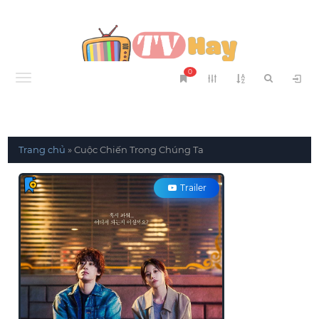
0
Menu
Trang chủ
»
Cuộc Chiến Trong Chúng Ta
Trailer