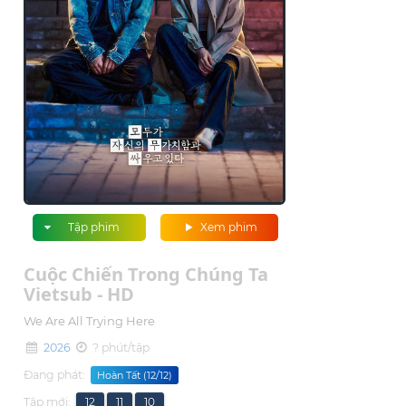
Tập phim
Xem phim
Cuộc Chiến Trong Chúng Ta
Vietsub - HD
We Are All Trying Here
2026
? phút/tập
Đang phát:
Hoàn Tất (12/12)
Tập mới:
12
11
10