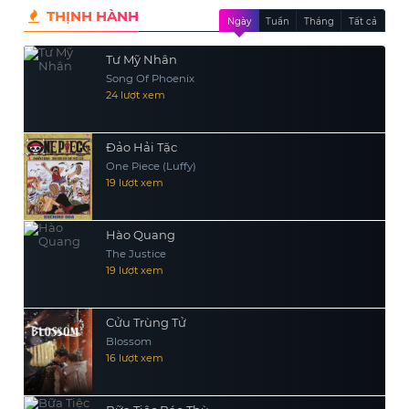
THỊNH HÀNH
Ngày
Tuần
Tháng
Tất cả
Tư Mỹ Nhân
Song Of Phoenix
24 lượt xem
Đảo Hải Tặc
One Piece (Luffy)
19 lượt xem
Hào Quang
The Justice
19 lượt xem
Cửu Trùng Tử
Blossom
16 lượt xem