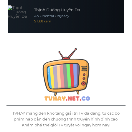
Thịnh Đường Huyễn Dạ
An Oriental Odyssey
5 lượt xem
TVHAY mang đến kho tàng giải trí TV đa dạng, từ các bộ
phim hấp dẫn đến chương trình truyền hình đỉnh cao.
Khám phá thế giới TV tuyệt vời ngay hôm nay!