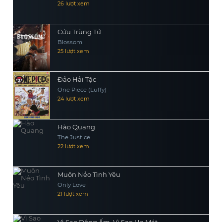
26 lượt xem
Cửu Trùng Tử
Blossom
25 lượt xem
Đảo Hải Tặc
One Piece (Luffy)
24 lượt xem
Hào Quang
The Justice
22 lượt xem
Muôn Nẻo Tình Yêu
Only Love
21 lượt xem