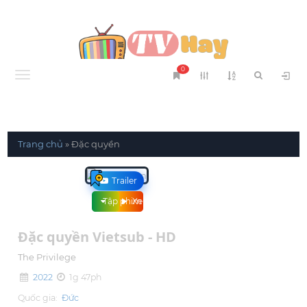
0
Menu
Trang chủ
»
Đặc quyền
Trailer
Tập phim
Xem phim
Đặc quyền Vietsub - HD
The Privilege
2022
1g 47ph
Quốc gia:
Đức