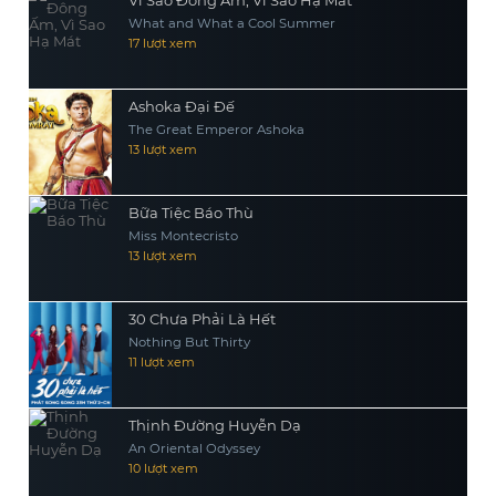
Vì Sao Đông Ấm, Vì Sao Hạ Mát
What and What a Cool Summer
17 lượt xem
Ashoka Đại Đế
The Great Emperor Ashoka
13 lượt xem
Bữa Tiệc Báo Thù
Miss Montecristo
13 lượt xem
30 Chưa Phải Là Hết
Nothing But Thirty
11 lượt xem
Thịnh Đường Huyễn Dạ
An Oriental Odyssey
10 lượt xem