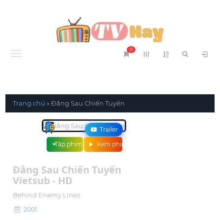
0
Menu
Trang chủ
»
Đằng Sau Chiến Tuyến
Trailer
Tập phim
Xem phim
Đằng Sau Chiến Tuyến
Vietsub - HD
Behind Enemy Lines
2001