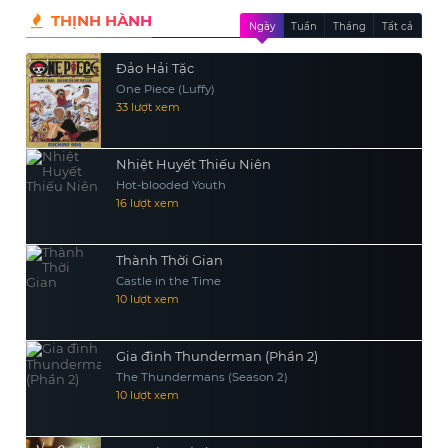
anh xin được xuất ngũ trở về cuộc
THỊNH HÀNH
Ngày
Tuần
Tháng
Tất cả
sống bình thường.
Đảo Hải Tặc
One Piece (Luffy)
33 lượt xem
Nhiệt Huyết Thiếu Niên
Hot-blooded Youth
16 lượt xem
Thành Thời Gian
Castle in the Time
10 lượt xem
Gia đình Thunderman (Phần 2)
The Thundermans (Season 2)
10 lượt xem