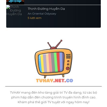
Thịnh Đường Huyễn Dạ
An Oriental Odyssey
5 lượt xem
TVHAY mang đến kho tàng giải trí TV đa dạng, từ các bộ
phim hấp dẫn đến chương trình truyền hình đỉnh cao.
Khám phá thế giới TV tuyệt vời ngay hôm nay!