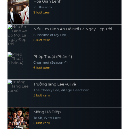
Hoa Gian Lệnh
In Blossom
9 lượt xem
Nếu Em Bình An Đó Mới Là Ngày Đẹp Trời
Sunshine of My Life
6 lượt xem
Phép Thuật (Phần 4)
Charmed (Season 4)
6 lượt xem
Trưởng làng Lee vui vẻ
The Cheery Lee, Village Headman
5 lượt xem
Mộng Hồ Điệp
To Sir, With Love
5 lượt xem