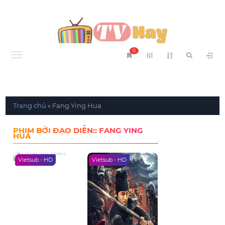
0
Menu
Trang chủ
»
Fang Ying Hua
PHIM BỞI ĐẠO DIỄN:: FANG YING
HUA
Vietsub - HD
Vietsub - HD