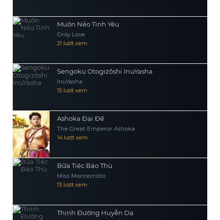
Muôn Nẻo Tình Yêu
Only Love
21 lượt xem
Sengoku Otogizōshi InuYasha
InuYasha
15 lượt xem
Ashoka Đại Đế
The Great Emperor Ashoka
14 lượt xem
Bữa Tiệc Báo Thù
Miss Montecristo
13 lượt xem
Thịnh Đường Huyễn Dạ