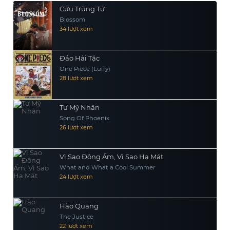
Cửu Trùng Tử
Blossom
34 lượt xem
Đảo Hải Tặc
One Piece (Luffy)
28 lượt xem
Tư Mỹ Nhân
Song Of Phoenix
26 lượt xem
Vì Sao Đông Ấm, Vì Sao Hạ Mát
What and What a Cool Summer
24 lượt xem
Hào Quang
The Justice
22 lượt xem