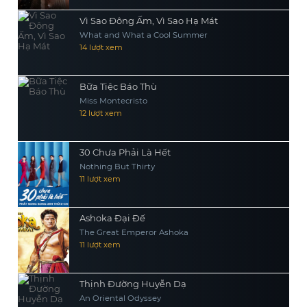
Vì Sao Đông Ấm, Vì Sao Hạ Mát
What and What a Cool Summer
14 lượt xem
Bữa Tiệc Báo Thù
Miss Montecristo
12 lượt xem
30 Chưa Phải Là Hết
Nothing But Thirty
11 lượt xem
Ashoka Đại Đế
The Great Emperor Ashoka
11 lượt xem
Thịnh Đường Huyễn Dạ
An Oriental Odyssey