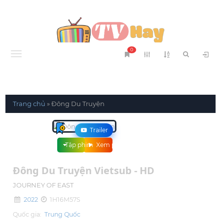
0
Menu
Trang chủ
»
Đông Du Truyện
Trailer
Tập phim
Xem phim
Đông Du Truyện Vietsub - HD
JOURNEY OF EAST
2022
1H16M57S
Quốc gia:
Trung Quốc