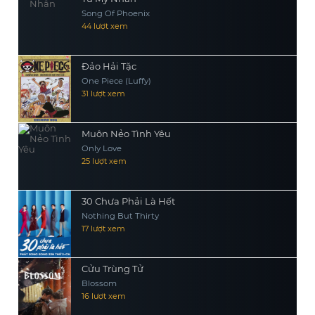
Song Of Phoenix
44 lượt xem
Đảo Hải Tặc
One Piece (Luffy)
31 lượt xem
Muôn Nẻo Tình Yêu
Only Love
25 lượt xem
30 Chưa Phải Là Hết
Nothing But Thirty
17 lượt xem
Cửu Trùng Tử
Blossom
16 lượt xem