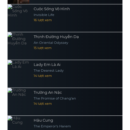
Cuộc Sống Vô Hình
Invisible Life
16 lượt xem
Thịnh Đường Huyễn Dạ
An Oriental Odyssey
15 lượt xem
Lady Em Là Ai
The Dearest Lady
14 lượt xem
Trường An Nặc
The Promise of Chang’an
14 lượt xem
Hậu Cung
The Emperor's Harem