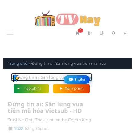
0
Menu
Trang chủ
»
Đừng tin ai: Săn lùng vua tiền mã hóa
Trailer
Tập phim
Xem phim
Đừng tin ai: Săn lùng vua
tiền mã hóa Vietsub - HD
Trust No One: The Hunt for the Crypto King
2022
1g 30phút