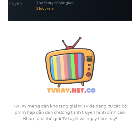
The Story of Minglan
5 lượt xem
TVHAY mang đến kho tàng giải trí TV đa dạng, từ các bộ
phim hấp dẫn đến chương trình truyền hình đỉnh cao.
Khám phá thế giới TV tuyệt vời ngay hôm nay!
©
Tvhay