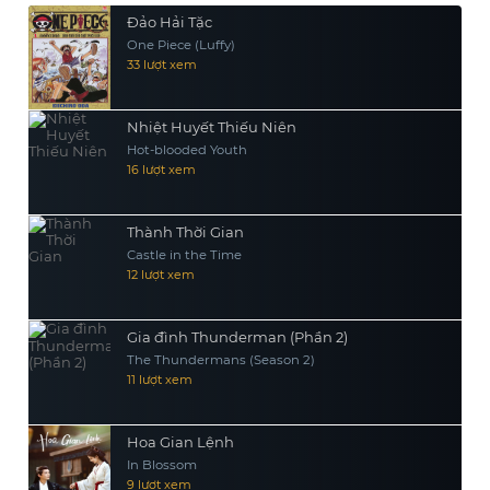
Đảo Hải Tặc
One Piece (Luffy)
33 lượt xem
Nhiệt Huyết Thiếu Niên
Hot-blooded Youth
16 lượt xem
Thành Thời Gian
Castle in the Time
12 lượt xem
Gia đình Thunderman (Phần 2)
The Thundermans (Season 2)
11 lượt xem
Hoa Gian Lệnh
In Blossom
9 lượt xem