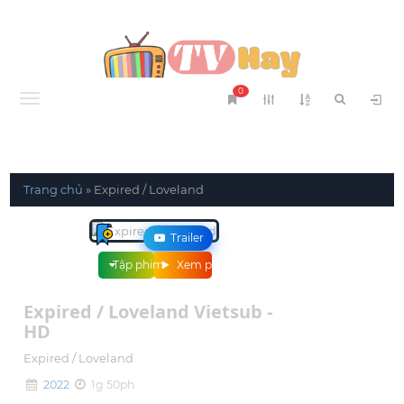
0
Menu
Trang chủ
»
Expired / Loveland
Trailer
Tập phim
Xem phim
Expired / Loveland Vietsub -
HD
Expired / Loveland
2022
1g 50ph