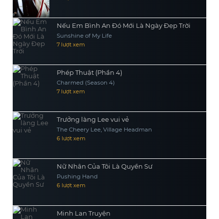
Nếu Em Bình An Đó Mới Là Ngày Đẹp Trời
Sunshine of My Life
7 lượt xem
Phép Thuật (Phần 4)
Charmed (Season 4)
7 lượt xem
Trưởng làng Lee vui vẻ
The Cheery Lee, Village Headman
6 lượt xem
Nữ Nhân Của Tôi Là Quyền Sư
Pushing Hand
6 lượt xem
Minh Lan Truyện