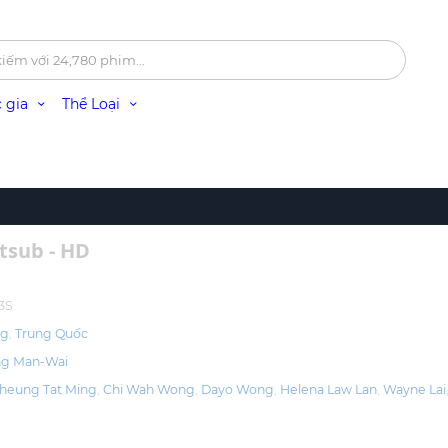
 gia
Thể Loại
tsub - HD
3S
ng
Trung Quốc
g Man-Wai
heung Tat Ming
Chi Wah Wong
Dayo Wong
Helena Law Lan
Wayne Lai