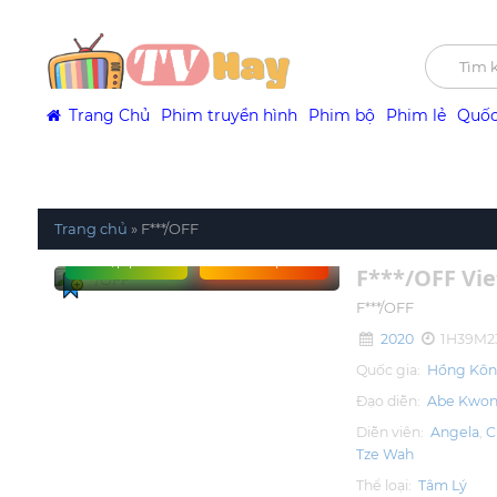
Trang Chủ
Phim truyền hình
Phim bộ
Phim lẻ
Quốc
Trang chủ
»
F***/OFF
Tập phim
Xem phim
F***/OFF Vie
F***/OFF
2020
1H39M2
Quốc gia:
Hồng Kô
Đạo diễn:
Abe Kwon
Diễn viên:
Angela
C
Tze Wah
Thể loại:
Tâm Lý