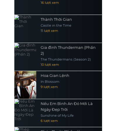
16 lượt xem
Thành Thời Gian
Castle in the Time
11 lượt xem
Gia đình Thunderman (Phần
2)
The Thundermans (Season 2)
10 lượt xem
Hoa Gian Lệnh
In Blossom
9 lượt xem
Nếu Em Bình An Đó Mới Là
Ngày Đẹp Trời
Sunshine of My Life
6 lượt xem