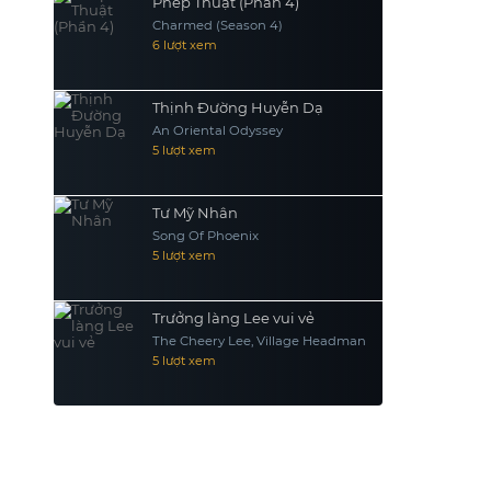
Phép Thuật (Phần 4)
Charmed (Season 4)
6 lượt xem
Thịnh Đường Huyễn Dạ
An Oriental Odyssey
5 lượt xem
Tư Mỹ Nhân
Song Of Phoenix
5 lượt xem
Trưởng làng Lee vui vẻ
The Cheery Lee, Village Headman
5 lượt xem