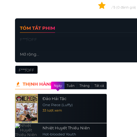
0
/
0
đánh giá
5
TÓM TẮT PHIM
F***/OFF
Mở rộng...
F***/OFF
THỊNH HÀNH
Ngày
Tuần
Tháng
Tất cả
Đảo Hải Tặc
One Piece (Luffy)
33 lượt xem
Nhiệt Huyết Thiếu Niên
Hot-blooded Youth