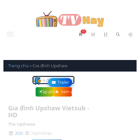
0
Menu
Trang chủ
»
Gia đình Upshaw
Trailer
Tập phim
Xem phim
Gia đình Upshaw Vietsub -
HD
The Upshaws
2021
25phút/tập