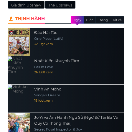
Gia đình Upshaw
The Upshaws
THỊNH HÀNH
Ngày
Tuần
Tháng
Tất cả
Đảo Hải Tặc
One Piece (Luffy)
32 lượt xem
Nhất Kiến Khuynh Tâm
Fall In Love
26 lượt xem
Vĩnh An Mộng
Yongan Dream
19 lượt xem
Jo Yi và Ám Hành Ngự Sử (Ngự Sử Tài Ba Và
Quý Cô Thông Thái)
Secret Royal Inspector & Joy