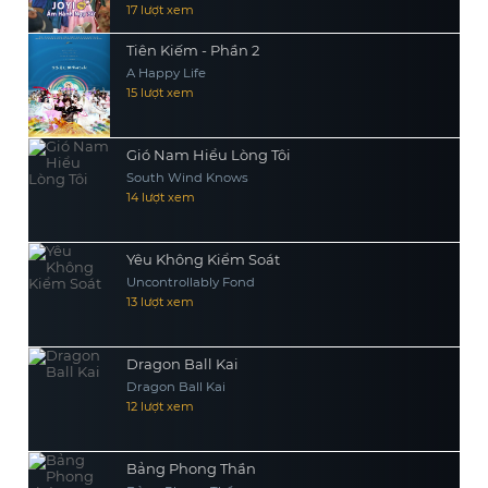
17 lượt xem
Tiên Kiếm - Phần 2
A Happy Life
15 lượt xem
Gió Nam Hiểu Lòng Tôi
South Wind Knows
14 lượt xem
Yêu Không Kiểm Soát
Uncontrollably Fond
13 lượt xem
Dragon Ball Kai
Dragon Ball Kai
12 lượt xem
Bảng Phong Thần