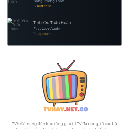
Bảng Phong Thần
12 lượt xem
Tình Yêu Tuần Hoàn
First Love Again
11 lượt xem
TVHAY mang đến kho tàng giải trí TV đa dạng, từ các bộ