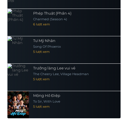
Phép Thuật (Phần 4)
Charmed (Season 4)
6 lượt xem
Tư Mỹ Nhân
Song Of Phoenix
5 lượt xem
Trưởng làng Lee vui vẻ
The Cheery Lee, Village Headman
5 lượt xem
Mộng Hồ Điệp
To Sir, With Love
5 lượt xem