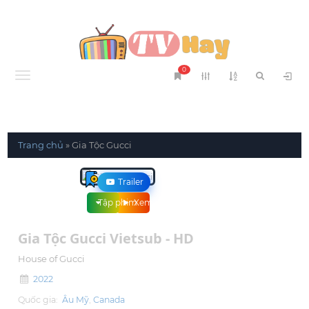
0
Menu
Trang chủ
»
Gia Tộc Gucci
Trailer
Tập phim
Xem phim
Gia Tộc Gucci Vietsub - HD
House of Gucci
2022
Quốc gia:
Âu Mỹ
Canada