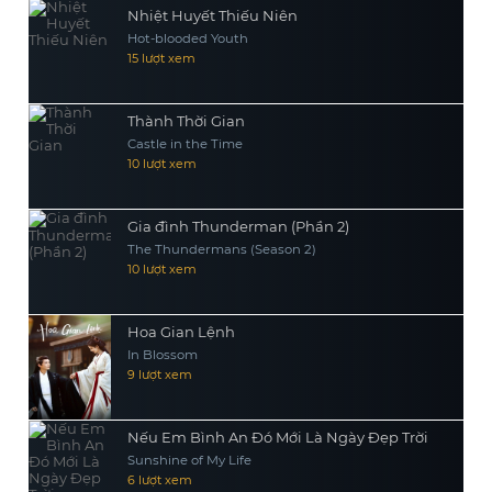
Nhiệt Huyết Thiếu Niên
Hot-blooded Youth
15 lượt xem
Thành Thời Gian
Castle in the Time
10 lượt xem
Gia đình Thunderman (Phần 2)
The Thundermans (Season 2)
10 lượt xem
Hoa Gian Lệnh
In Blossom
9 lượt xem
Nếu Em Bình An Đó Mới Là Ngày Đẹp Trời
Sunshine of My Life
6 lượt xem