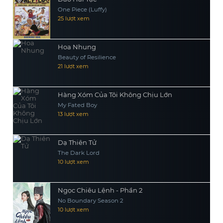
One Piece (Luffy)
25 lượt xem
Hoa Nhung
Beauty of Resilience
21 lượt xem
Hàng Xóm Của Tôi Không Chịu Lớn
My Fated Boy
13 lượt xem
Dạ Thiên Tử
The Dark Lord
10 lượt xem
Ngọc Chiêu Lệnh - Phần 2
No Boundary Season 2
10 lượt xem