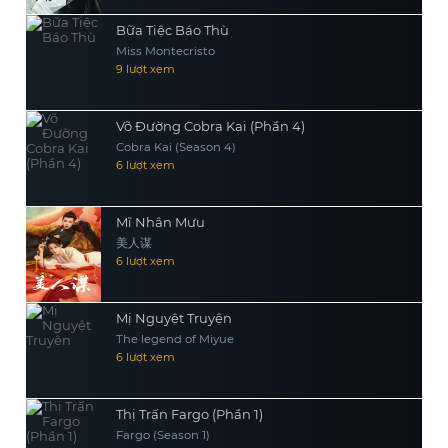
Bữa Tiệc Báo Thù
Miss Montecristo
9 lượt xem
Võ Đường Cobra Kai (Phần 4)
Cobra Kai (Season 4)
6 lượt xem
Mĩ Nhân Mưu
美人谋
6 lượt xem
Mị Nguyệt Truyện
The legend of Miyue
6 lượt xem
Thị Trấn Fargo (Phần 1)
Fargo (Season 1)