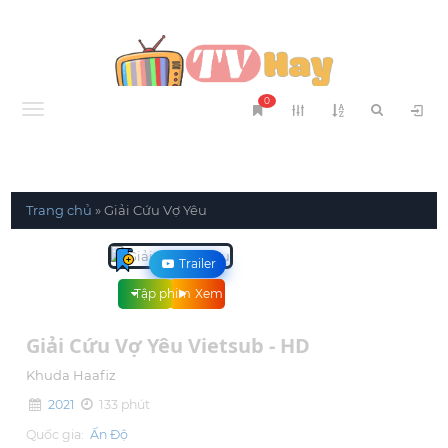
0
Menu
Trang chủ
»
Giải Cứu Vợ Yêu
Trailer
Tập phim
Xem phim
Giải Cứu Vợ Yêu Vietsub - HD
Khuda Haafiz
2021
133 phút
Quốc gia:
Ấn Độ