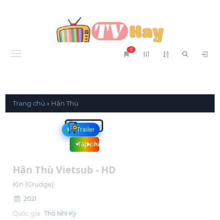
0
Menu
Trang chủ
»
Hận Thù
Trailer
Tập phim
Xem phim
Hận Thù Vietsub - HD
Kin (Grudge)
2021
Quốc gia:
Thổ Nhĩ Kỳ