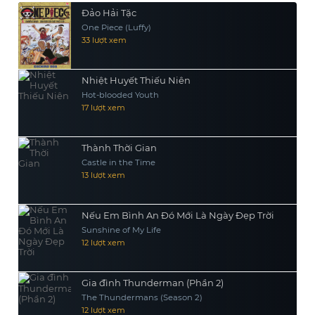
Đảo Hải Tặc
One Piece (Luffy)
33 lượt xem
Nhiệt Huyết Thiếu Niên
Hot-blooded Youth
17 lượt xem
Thành Thời Gian
Castle in the Time
13 lượt xem
Nếu Em Bình An Đó Mới Là Ngày Đẹp Trời
Sunshine of My Life
12 lượt xem
Gia đình Thunderman (Phần 2)
The Thundermans (Season 2)
12 lượt xem