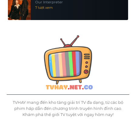
Our Interpreter
7 lượt xem
TVHAY mang đến kho tàng giải trí TV đa dạng, từ các bộ
phim hấp dẫn đến chương trình truyền hình đỉnh cao.
Khám phá thế giới TV tuyệt vời ngay hôm nay!
©
Tvhay