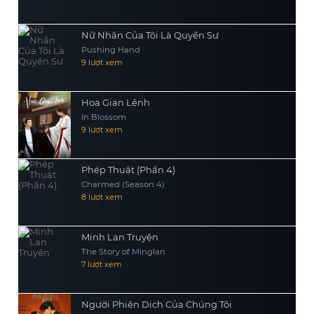
Nữ Nhân Của Tôi Là Quyền Sư
Pushing Hand
9 lượt xem
Hoa Gian Lệnh
In Blossom
9 lượt xem
Phép Thuật (Phần 4)
Charmed (Season 4)
8 lượt xem
Minh Lan Truyện
The Story of Minglan
7 lượt xem
Người Phiên Dịch Của Chúng Tôi